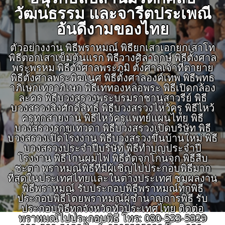
วัฒนธรรม และจารีตประเพณี
อันดีงามของไทย
ตัวอย่างงาน พิธีพราหมณ์ พิธียกเสาเอกยกเสาโท
พิธีตอกเสาเข็มต้นแรก พิธีวางศิลาฤกษ์ พิธีตั้งศาล
พระพรหม พิธีตั้งศาลพระภูมิ ตั้งศาลเจ้าที่ตายาย
พิธีตั้งศาลพระพิฆเนศ พิธีตั้งศาลองค์เทพ พิธีพุทธ
าภิเษกเทวาภิเษก พิธีเททองหล่อพระ พิธีเปิดกล้อง
ละคร พิธีบวงสรวงพระบรมราชานุสาวรีย์ พิธี
บวงสรวงสิ่งศักดิ์สิทธิ์ พิธีบวงสรวงไหว้ครู พิธีไหว้
ครูทุกสายงาน พิธีไหว้ครูแพทย์แผนไทย พิธี
บวงสรวงรุกขเทวดา พิธีบวงสรวงเปิดบริษัท พิธี
บวงสรวงเปิดโรงงาน พิธีบวงสรวงขึ้นบ้านใหม่ พิธี
บวงสรวงประจำปีบริษัท พิธีทำบุญประจำปี
โรงงาน พิธีโกนผมไฟ พิธีตัดจุกโกนจุก พิธีสืบ
ชะตา พราหมณ์พิธีที่มีผู้เชิญไปประกอบพิธีมาก
ที่สุดในประเทศไทยและในต่างประเทศ ชมผลงาน
พิธีพราหมณ์ รับประกอบพิธีพราหมณ์ทุกพิธี
ประกอบพิธีโดยพราหมณ์ผู้ชำนาญการพิธี รับ
ประกอบพิธีทุกจังหวัดทั่วประเทศไทย ติดต่อ
พราหมณ์ไปประกอบพิธี โทร: 080-533-5929