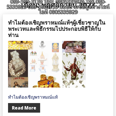
089-589-3139 ไลน์: 0805335929 โทร.080-
เดือน:
พฤศจิกายน 2023
5335929 089-5893139 สอบถามข้อมูลทางไลน์
ไอดี 0805335929
ทำไมต้องเชิญพราหมณ์แท้ๆผู้เชี่ยวชาญใน
พระเวทและพิธีกรรมไปประกอบพิธีให้กับ
ท่าน
ทำไมต้องเชิญพราหมณ์แท้
Read More