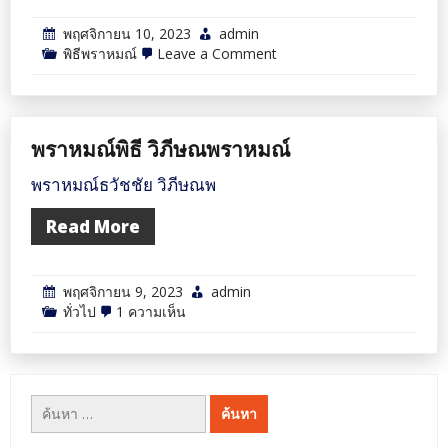
พฤศจิกายน 10, 2023
admin
on
พิธีพราหมณ์
Leave a Comment
ทำไม
ต้อง
เชิญ
พราหมณ์
แท้ๆ
พราหมณ์พิธี วิภีษณพราหมณ์
ผู้
เชี่ยวชาญ
ใน
พราหมณ์ธวัชชัย วิภีษณพ
พระเวท
และ
Read More
พิธีกรรม
ไป
ประกอบ
พิธี
พฤศจิกายน 9, 2023
admin
ให้
กับ
บน
ทั่วไป
1 ความเห็น
ท่าน
พราหมณ์
พิธี
วิ
ภีษณ
พราหมณ์
ค้นหา
สำหรับ: