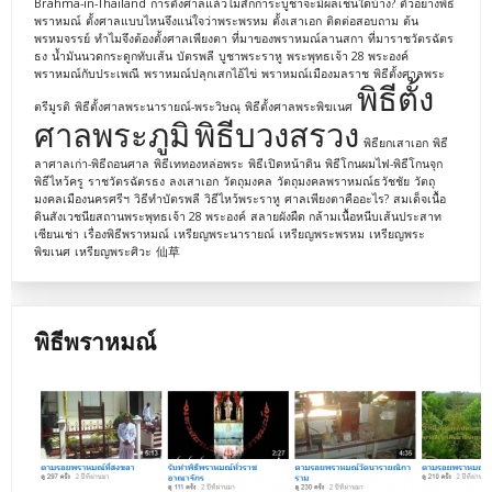
Brahma-in-Thailand
การตั้งศาลแล้วไม่สักการะบูชาจะมีผลเช่นใดบ้าง?
ตัวอย่างพิธี
พราหมณ์
ตั้งศาลแบบไหนจึงแน่ใจว่าพระพรหม
ตั้งเสาเอก
ติดต่อสอบถาม
ต้น
พรหมจรรย์
ทำไมจึงต้องตั้งศาลเพียงตา
ที่มาของพราหมณ์ลานสกา
ที่มาราชวัตรฉัตร
ธง
น้ำมันนวดกระดูกทับเส้น
บัตรพลี
บูชาพระราหู
พระพุทธเจ้า 28 พระองค์
พราหมณ์กับประเพณี
พราหมณ์ปลุกเสกไอ้ไข่
พราหมณ์เมืองมลราช
พิธีตั้งศาลพระ
พิธีตั้ง
ตรีมูรติ
พิธีตั้งศาลพระนารายณ์-พระวิษณุ
พิธีตั้งศาลพระพิฆเนศ
ศาลพระภูมิ
พิธีบวงสรวง
พิธียกเสาเอก
พิธี
ลาศาลเก่า-พิธีถอนศาล
พิธีเททองหล่อพระ
พิธีเปิดหน้าดิน
พิธีโกนผมไฟ-พิธีโกนจุก
พิธีไหว้ครู
ราชวัตรฉัตรธง
ลงเสาเอก
วัตถุมงคล
วัตถุมงคลพราหมณ์ธวัชชัย
วัตถุ
มงคลเมืองนครศรีฯ
วิธีทำบัตรพลี
วิธีไหว้พระราหู
ศาลเพียงตาคืออะไร?
สมเด็จเนื้อ
ดินสังเวชนียสถานพระพุทธเจ้า 28 พระองค์
สลายผังผืด กล้ามเนื้อหนีบเส้นประสาท
เซียนเช่า
เรื่องพิธีพราหมณ์
เหรียญพระนารายณ์
เหรียญพระพรหม
เหรียญพระ
พิฆเนศ
เหรียญพระศิวะ
仙草
พิธีพราหมณ์