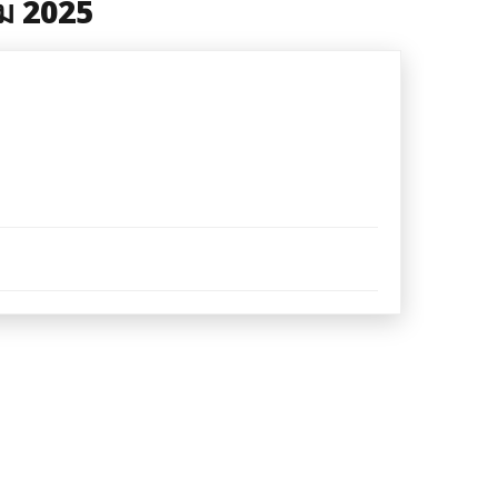
ม 2025
ะ
มณ์
ีย