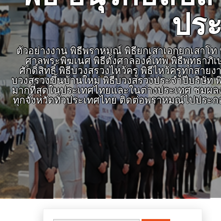
ประ
ตัวอย่างงาน พิธีพราหมณ์ พิธียกเสาเอกยกเสาโท พิธ
ศาลพระพิฆเนศ พิธีตั้งศาลองค์เทพ พิธีพุทธาภิ
ศักดิ์สิทธิ์ พิธีบวงสรวงไหว้ครู พิธีไหว้ครูทุก
บวงสรวงขึ้นบ้านใหม่ พิธีบวงสรวงประจำปีบริษัท พิ
มากที่สุดในประเทศไทยและในต่างประเทศ ชมผลงาน
ทุกจังหวัดทั่วประเทศไทย ติดต่อพราหมณ์ไปประก