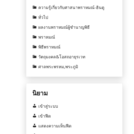
ความรู้เกี่ยวกับศาสนาพราหมณ์-ฮินดู
ทั่วไป
ผลงานพราหมณ์ผู้ชำนาญพิธี
พราหมณ์
พิธีพราหมณ์
วัตถุมงคล&โอสถอายุรเวท
ศาลพระพรหม,พระภูมิ
นิยาม
เข้าสู่ระบบ
เข้าฟีด
แสดงความเห็นฟีด