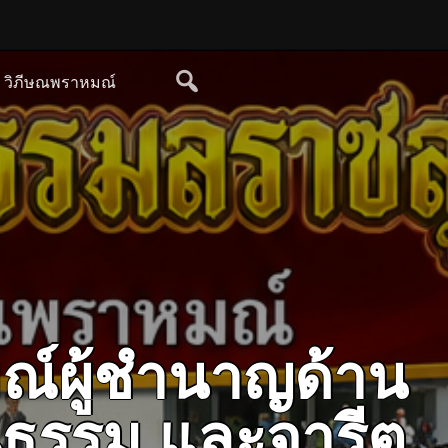
ย วิภีษณพราหมณ์
ณ์ผู้ชำนาญด้าน
ฒนธรรม และจารีต