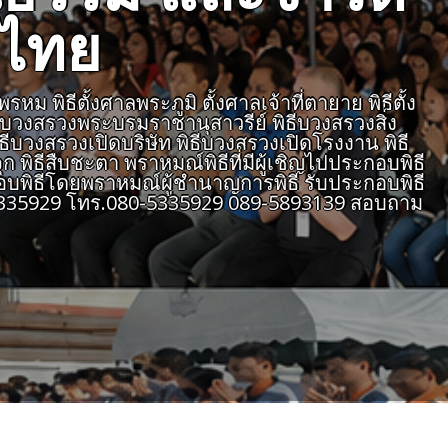
งไทย
 พิธีตั้งศาลพระภูมิ ตั้งศาลเจ้าที่ตายาย พิธีตั้ง
ธีบวงสรวงพระบรมราชานุสาวรีย์ พิธีบวงสรวงสิ่ง
ิธีบวงสรวงเปิดบริษัท พิธีบวงสรวงเปิดโรงงาน พิธี
 พิธีสืบชะตา พราหมณ์พิธีที่มีผู้เชิญไปประกอบพิธี
บพิธีโดยพราหมณ์ผู้ชำนาญการพิธี รับประกอบพิธี
805335929 โทร.080-5335929 089-5893139 สอบถาม