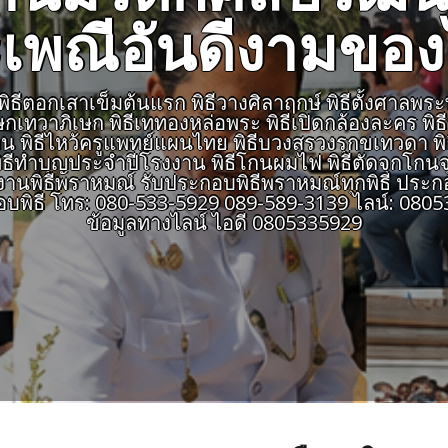
เพณีอันดีงามขอ
ีตอกเสาเข็มต้นแรก พิธีวางศิลาฤกษ์ พิธีตั้งศาลพระพรหม
เษกเทวาภิเษก พิธีเททองหล่อพระ พิธีเปิดกล้องละคร พิ
สายงาน พิธีไหว้ครูแพทย์แผนไทย พิธีบวงสรวงรุกขเทวดา พ
ธีทำบุญประจำปีโรงงาน พิธีโกนผมไฟ พิธีตัดจุกโกนจุก
พิธีพราหมณ์ รับประกอบพิธีพราหมณ์ทุกพิธี ประกอ
อบพิธี โทร: 080-533-5929 089-589-3139 ไลน์: 0
ข้อมูลทางไลน์ ไอดี 0805335929