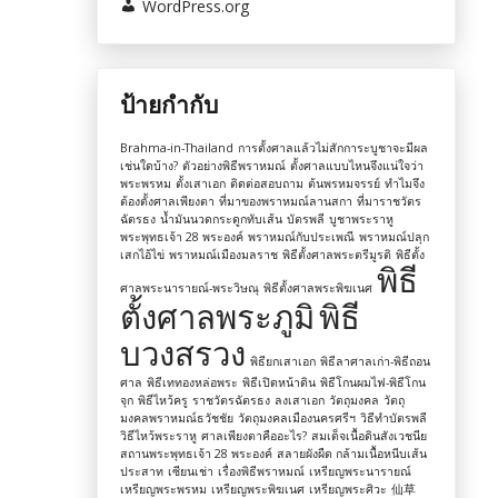
WordPress.org
ป้ายกำกับ
Brahma-in-Thailand
การตั้งศาลแล้วไม่สักการะบูชาจะมีผล
เช่นใดบ้าง?
ตัวอย่างพิธีพราหมณ์
ตั้งศาลแบบไหนจึงแน่ใจว่า
พระพรหม
ตั้งเสาเอก
ติดต่อสอบถาม
ต้นพรหมจรรย์
ทำไมจึง
ต้องตั้งศาลเพียงตา
ที่มาของพราหมณ์ลานสกา
ที่มาราชวัตร
ฉัตรธง
น้ำมันนวดกระดูกทับเส้น
บัตรพลี
บูชาพระราหู
พระพุทธเจ้า 28 พระองค์
พราหมณ์กับประเพณี
พราหมณ์ปลุก
เสกไอ้ไข่
พราหมณ์เมืองมลราช
พิธีตั้งศาลพระตรีมูรติ
พิธีตั้ง
พิธี
ศาลพระนารายณ์-พระวิษณุ
พิธีตั้งศาลพระพิฆเนศ
ตั้งศาลพระภูมิ
พิธี
บวงสรวง
พิธียกเสาเอก
พิธีลาศาลเก่า-พิธีถอน
ศาล
พิธีเททองหล่อพระ
พิธีเปิดหน้าดิน
พิธีโกนผมไฟ-พิธีโกน
จุก
พิธีไหว้ครู
ราชวัตรฉัตรธง
ลงเสาเอก
วัตถุมงคล
วัตถุ
มงคลพราหมณ์ธวัชชัย
วัตถุมงคลเมืองนครศรีฯ
วิธีทำบัตรพลี
วิธีไหว้พระราหู
ศาลเพียงตาคืออะไร?
สมเด็จเนื้อดินสังเวชนีย
สถานพระพุทธเจ้า 28 พระองค์
สลายผังผืด กล้ามเนื้อหนีบเส้น
ประสาท
เซียนเช่า
เรื่องพิธีพราหมณ์
เหรียญพระนารายณ์
เหรียญพระพรหม
เหรียญพระพิฆเนศ
เหรียญพระศิวะ
仙草