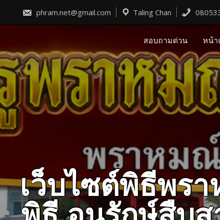
Skip
to
phram.net@gmail.com
Taling Chan
08053
content
สอบถามด่วน
หน้า
เว็บไซต์พิธีพ
พิธี อนุรักษ์ส