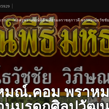
35929
แรก
พ่อครูพราหมณ์พิธี มหิธรมลราชสุภาวดี พราหมณ์ธวัชชั
ราหมณ์.คอม พราหม
ืบสานมรดกศิลปวั