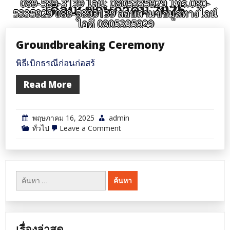
089-589-3139 ไลน์: 0805335929 โทร.080-
เดือน:
พฤษภาคม 2025
5335929 089-5893139 สอบถามข้อมูลทางไลน์
ไอดี 0805335929
Groundbreaking Ceremony
พิธีเบิกธรณีก่อนก่อสร้
Read More
พฤษภาคม 16, 2025
admin
on
ทั่วไป
Leave a Comment
Groundbreaking
Ceremony
ค้นหา
สำหรับ:
เรื่องล่าสุด