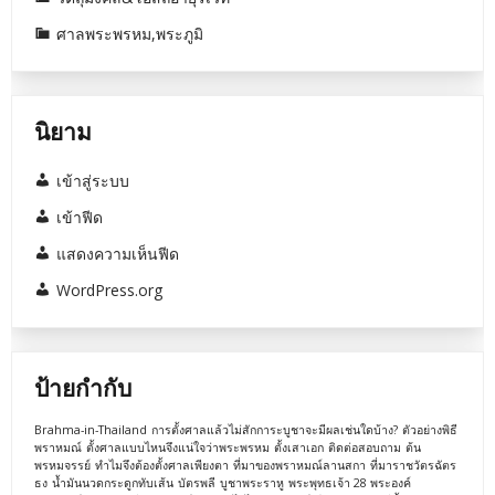
ศาลพระพรหม,พระภูมิ
นิยาม
เข้าสู่ระบบ
เข้าฟีด
แสดงความเห็นฟีด
WordPress.org
ป้ายกำกับ
Brahma-in-Thailand
การตั้งศาลแล้วไม่สักการะบูชาจะมีผลเช่นใดบ้าง?
ตัวอย่างพิธี
พราหมณ์
ตั้งศาลแบบไหนจึงแน่ใจว่าพระพรหม
ตั้งเสาเอก
ติดต่อสอบถาม
ต้น
พรหมจรรย์
ทำไมจึงต้องตั้งศาลเพียงตา
ที่มาของพราหมณ์ลานสกา
ที่มาราชวัตรฉัตร
ธง
น้ำมันนวดกระดูกทับเส้น
บัตรพลี
บูชาพระราหู
พระพุทธเจ้า 28 พระองค์