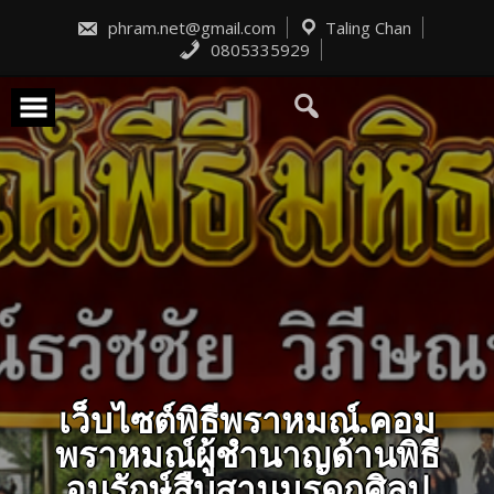
Skip
to
phram.net@gmail.com
Taling Chan
content
0805335929
เว็บไซต์พิธีพราหมณ์.คอม
พราหมณ์ผู้ชำนาญด้านพิธี
อนุรักษ์สืบสานมรดกศิลป