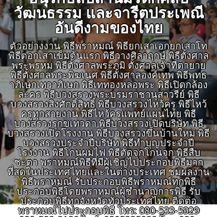
วัฒนธรรม และจารีตประเพณี
อันดีงามของไทย
ตัวอย่างงาน พิธีพราหมณ์ พิธียกเสาเอกยกเสาโท
พิธีตอกเสาเข็มต้นแรก พิธีวางศิลาฤกษ์ พิธีตั้งศาล
พระพรหม พิธีตั้งศาลพระภูมิ ตั้งศาลเจ้าที่ตายาย
พิธีตั้งศาลพระพิฆเนศ พิธีตั้งศาลองค์เทพ พิธีพุทธ
าภิเษกเทวาภิเษก พิธีเททองหล่อพระ พิธีเปิดกล้อง
ละคร พิธีบวงสรวงพระบรมราชานุสาวรีย์ พิธี
บวงสรวงสิ่งศักดิ์สิทธิ์ พิธีบวงสรวงไหว้ครู พิธีไหว้
ครูทุกสายงาน พิธีไหว้ครูแพทย์แผนไทย พิธี
บวงสรวงรุกขเทวดา พิธีบวงสรวงเปิดบริษัท พิธี
บวงสรวงเปิดโรงงาน พิธีบวงสรวงขึ้นบ้านใหม่ พิธี
บวงสรวงประจำปีบริษัท พิธีทำบุญประจำปี
โรงงาน พิธีโกนผมไฟ พิธีตัดจุกโกนจุก พิธีสืบ
ชะตา พราหมณ์พิธีที่มีผู้เชิญไปประกอบพิธีมาก
ที่สุดในประเทศไทยและในต่างประเทศ ชมผลงาน
พิธีพราหมณ์ รับประกอบพิธีพราหมณ์ทุกพิธี
ประกอบพิธีโดยพราหมณ์ผู้ชำนาญการพิธี รับ
ประกอบพิธีทุกจังหวัดทั่วประเทศไทย ติดต่อ
พราหมณ์ไปประกอบพิธี โทร: 080-533-5929