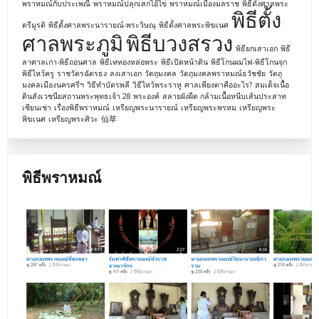
พราหมณ์กับประเพณี
พราหมณ์ปลุกเสกไอ้ไข่
พราหมณ์เมืองมลราช
พิธีตั้งศาลพระ
พิธีตั้ง
ตรีมูรติ
พิธีตั้งศาลพระนารายณ์-พระวิษณุ
พิธีตั้งศาลพระพิฆเนศ
ศาลพระภูมิ
พิธีบวงสรวง
พิธียกเสาเอก
พิธี
ลาศาลเก่า-พิธีถอนศาล
พิธีเททองหล่อพระ
พิธีเปิดหน้าดิน
พิธีโกนผมไฟ-พิธีโกนจุก
พิธีไหว้ครู
ราชวัตรฉัตรธง
ลงเสาเอก
วัตถุมงคล
วัตถุมงคลพราหมณ์ธวัชชัย
วัตถุ
มงคลเมืองนครศรีฯ
วิธีทำบัตรพลี
วิธีไหว้พระราหู
ศาลเพียงตาคืออะไร?
สมเด็จเนื้อ
ดินสังเวชนียสถานพระพุทธเจ้า 28 พระองค์
สลายผังผืด กล้ามเนื้อหนีบเส้นประสาท
เซียนเช่า
เรื่องพิธีพราหมณ์
เหรียญพระนารายณ์
เหรียญพระพรหม
เหรียญพระ
พิฆเนศ
เหรียญพระศิวะ
仙草
พิธีพราหมณ์