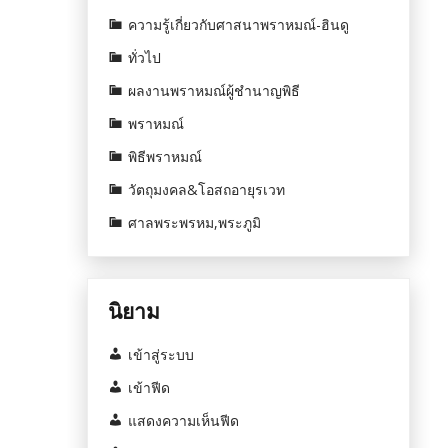
ความรู้เกี่ยวกับศาสนาพราหมณ์-ฮินดู
ทั่วไป
ผลงานพราหมณ์ผู้ชำนาญพิธี
พราหมณ์
พิธีพราหมณ์
วัตถุมงคล&โอสถอายุรเวท
ศาลพระพรหม,พระภูมิ
นิยาม
เข้าสู่ระบบ
เข้าฟีด
แสดงความเห็นฟีด