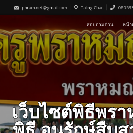
Skip
to
phram.net@gmail.com
Taling Chan
08053
content
สอบถามด่วน
หน้า
เว็บไซต์พิธีพ
พิธี อนุรักษ์ส