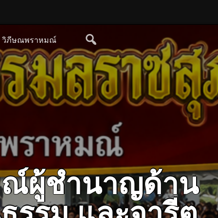
ย วิภีษณพราหมณ์
ณ์ผู้ชำนาญด้าน
ฒนธรรม และจารีต