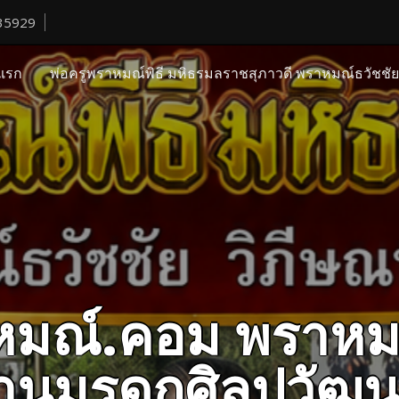
35929
แรก
พ่อครูพราหมณ์พิธี มหิธรมลราชสุภาวดี พราหมณ์ธวัชชั
ราหมณ์.คอม พราหม
ืบสานมรดกศิลปวั