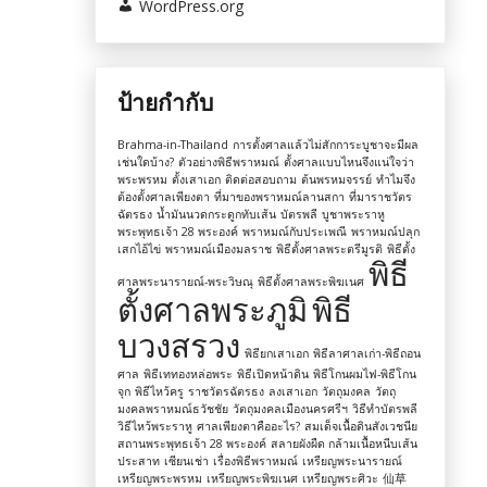
WordPress.org
ป้ายกำกับ
Brahma-in-Thailand
การตั้งศาลแล้วไม่สักการะบูชาจะมีผล
เช่นใดบ้าง?
ตัวอย่างพิธีพราหมณ์
ตั้งศาลแบบไหนจึงแน่ใจว่า
พระพรหม
ตั้งเสาเอก
ติดต่อสอบถาม
ต้นพรหมจรรย์
ทำไมจึง
ต้องตั้งศาลเพียงตา
ที่มาของพราหมณ์ลานสกา
ที่มาราชวัตร
ฉัตรธง
น้ำมันนวดกระดูกทับเส้น
บัตรพลี
บูชาพระราหู
พระพุทธเจ้า 28 พระองค์
พราหมณ์กับประเพณี
พราหมณ์ปลุก
เสกไอ้ไข่
พราหมณ์เมืองมลราช
พิธีตั้งศาลพระตรีมูรติ
พิธีตั้ง
พิธี
ศาลพระนารายณ์-พระวิษณุ
พิธีตั้งศาลพระพิฆเนศ
ตั้งศาลพระภูมิ
พิธี
บวงสรวง
พิธียกเสาเอก
พิธีลาศาลเก่า-พิธีถอน
ศาล
พิธีเททองหล่อพระ
พิธีเปิดหน้าดิน
พิธีโกนผมไฟ-พิธีโกน
จุก
พิธีไหว้ครู
ราชวัตรฉัตรธง
ลงเสาเอก
วัตถุมงคล
วัตถุ
มงคลพราหมณ์ธวัชชัย
วัตถุมงคลเมืองนครศรีฯ
วิธีทำบัตรพลี
วิธีไหว้พระราหู
ศาลเพียงตาคืออะไร?
สมเด็จเนื้อดินสังเวชนีย
สถานพระพุทธเจ้า 28 พระองค์
สลายผังผืด กล้ามเนื้อหนีบเส้น
ประสาท
เซียนเช่า
เรื่องพิธีพราหมณ์
เหรียญพระนารายณ์
เหรียญพระพรหม
เหรียญพระพิฆเนศ
เหรียญพระศิวะ
仙草