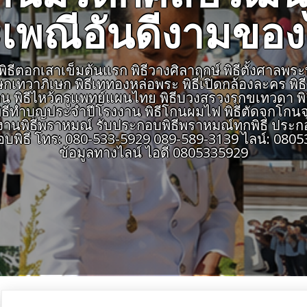
เพณีอันดีงามขอ
ีตอกเสาเข็มต้นแรก พิธีวางศิลาฤกษ์ พิธีตั้งศาลพระพรหม
เษกเทวาภิเษก พิธีเททองหล่อพระ พิธีเปิดกล้องละคร พิ
สายงาน พิธีไหว้ครูแพทย์แผนไทย พิธีบวงสรวงรุกขเทวดา พ
ธีทำบุญประจำปีโรงงาน พิธีโกนผมไฟ พิธีตัดจุกโกนจุก
พิธีพราหมณ์ รับประกอบพิธีพราหมณ์ทุกพิธี ประกอ
อบพิธี โทร: 080-533-5929 089-589-3139 ไลน์: 0
ข้อมูลทางไลน์ ไอดี 0805335929