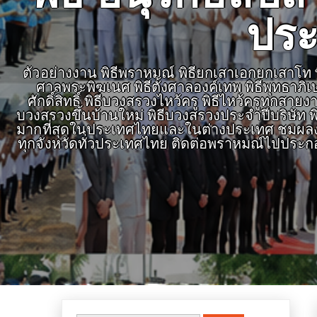
ประ
ตัวอย่างงาน พิธีพราหมณ์ พิธียกเสาเอกยกเสาโท พิธ
ศาลพระพิฆเนศ พิธีตั้งศาลองค์เทพ พิธีพุทธาภิ
ศักดิ์สิทธิ์ พิธีบวงสรวงไหว้ครู พิธีไหว้ครูทุก
บวงสรวงขึ้นบ้านใหม่ พิธีบวงสรวงประจำปีบริษัท พิ
มากที่สุดในประเทศไทยและในต่างประเทศ ชมผลงาน
ทุกจังหวัดทั่วประเทศไทย ติดต่อพราหมณ์ไปประก