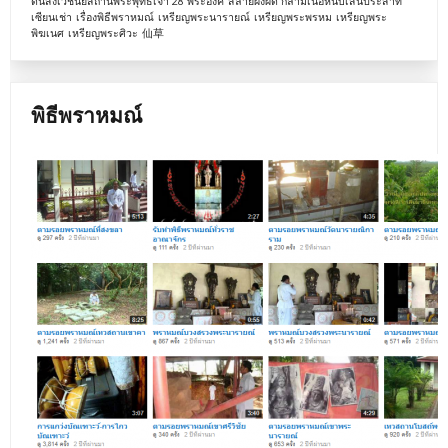
ดินสังเวชนียสถานพระพุทธเจ้า 28 พระองค์
สลายผังผืด กล้ามเนื้อหนีบเส้นประสาท
เซียนเช่า
เรื่องพิธีพราหมณ์
เหรียญพระนารายณ์
เหรียญพระพรหม
เหรียญพระ
พิฆเนศ
เหรียญพระศิวะ
仙草
พิธีพราหมณ์