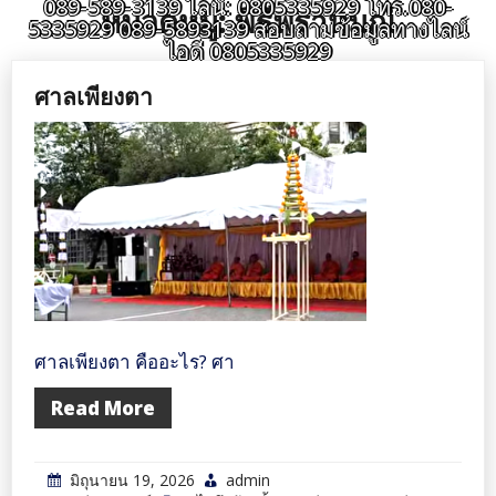
089-589-3139 ไลน์: 0805335929 โทร.080-
หมวดหมู่:
พิธีพราหมณ์
5335929 089-5893139 สอบถามข้อมูลทางไลน์
ไอดี 0805335929
ศาลเพียงตา
ศาลเพียงตา คืออะไร? ศา
Read More
มิถุนายน 19, 2026
admin