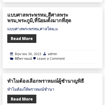
กับ
ประเพณี
ไทย
แบบศาลพระพรหม,สีศาลพระ
พรม,พระภูมิ,ที่นิยมตั้งมากที่สุด
แบบศาลพระพรหม,ศาลโดม,แ
Read More
มิถุนายน 30, 2023
admin
on
พิธีพราหมณ์
Leave a Comment
แบบ
ศาล
พระ
พรหม,สี
ศาล
ทำไมต้องเลือกพราหมณ์ผู้ชำนาญพิธี
พระ
พรม,พระภูมิ,ที่
นิยม
ทำไมต้องให้พราหมณ์ชำนา
ตั้ง
มาก
Read More
ที่สุด