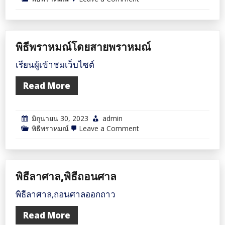
ทำไม
ต้อง
เชิญ
พราหมณ์
แท้ๆ
พิธีพราหมณ์โดยสายพราหมณ์
ผู้
เชี่ยวชาญ
ใน
เรียนผู้เข้าชมเว็บไซต์
พระเวท
และ
Read More
พิธีกรรม
ไป
ประกอบ
พิธี
มิถุนายน 30, 2023
admin
ให้
กับ
on
พิธีพราหมณ์
Leave a Comment
ท่าน
พิธี
พราหมณ์
โดย
สาย
พราหมณ์
พิธีลาศาล,พิธีถอนศาล
พิธีลาศาล,ถอนศาลออกถาว
Read More