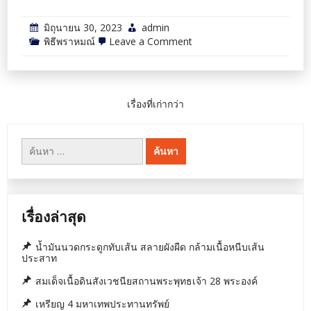
มิถุนายน 30, 2023
admin
on
พิธีพราหมณ์
Leave a Comment
ทำไม
ต้อง
เลือก
พราหมณ์
ผู้
แนะแนว
เรื่องที่เก่ากว่า
ชำนาญ
พิธี
เรื่อง
ค้นหา
สำหรับ:
เรื่องล่าสุด
น้ำมันนวดกระดูกทับเส้น สลายผังผืด กล้ามเนื้อหนีบเส้น
ประสาท
สมเด็จเนื้อดินสังเวชนียสถานพระพุทธเจ้า 28 พระองค์
เหรียญ 4 มหาเทพประทานทรัพย์