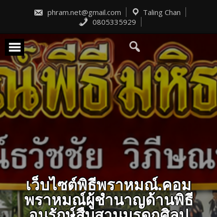
Skip
to
phram.net@gmail.com
Taling Chan
content
0805335929
เว็บไซต์พิธีพราหมณ์.คอม
พราหมณ์ผู้ชำนาญด้านพิธี
อนุรักษ์สืบสานมรดกศิลป