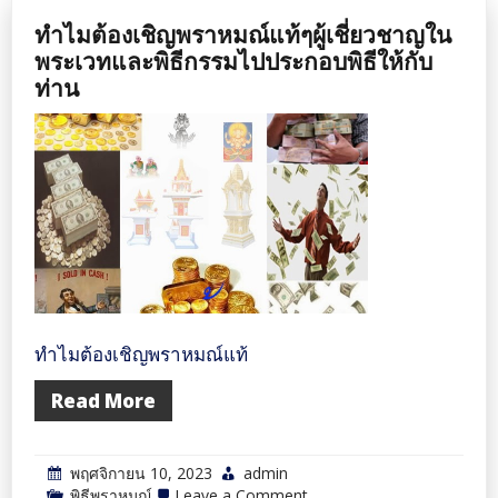
ส่วน
ทำไมต้องเชิญพราหมณ์แท้ๆผู้เชี่ยวชาญใน
เท่านั้น
พระเวทและพิธีกรรมไปประกอบพิธีให้กับ
ท่าน
ทำไมต้องเชิญพราหมณ์แท้
Read More
พฤศจิกายน 10, 2023
admin
on
พิธีพราหมณ์
Leave a Comment