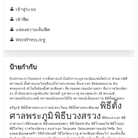
เข้าสู่ระบบ
เข้าฟีด
แสดงความเห็นฟีด
WordPress.org
ป้ายกำกับ
Brahma-in-Thailand
การตั้งศาลแล้วไม่สักการะบูชาจะมีผลเช่นใดบ้าง?
ตัวอย่างพิธี
พราหมณ์
ตั้งศาลแบบไหนจึงแน่ใจว่าพระพรหม
ตั้งเสาเอก
ติดต่อสอบถาม
ต้น
พรหมจรรย์
ทำไมจึงต้องตั้งศาลเพียงตา
ที่มาของพราหมณ์ลานสกา
ที่มาราชวัตรฉัตร
ธง
น้ำมันนวดกระดูกทับเส้น
บัตรพลี
บูชาพระราหู
พระพุทธเจ้า 28 พระองค์
พราหมณ์กับประเพณี
พราหมณ์ปลุกเสกไอ้ไข่
พราหมณ์เมืองมลราช
พิธีตั้งศาลพระ
พิธีตั้ง
ตรีมูรติ
พิธีตั้งศาลพระนารายณ์-พระวิษณุ
พิธีตั้งศาลพระพิฆเนศ
ศาลพระภูมิ
พิธีบวงสรวง
พิธียกเสาเอก
พิธี
ลาศาลเก่า-พิธีถอนศาล
พิธีเททองหล่อพระ
พิธีเปิดหน้าดิน
พิธีโกนผมไฟ-พิธีโกนจุก
พิธีไหว้ครู
ราชวัตรฉัตรธง
ลงเสาเอก
วัตถุมงคล
วัตถุมงคลพราหมณ์ธวัชชัย
วัตถุ
มงคลเมืองนครศรีฯ
วิธีทำบัตรพลี
วิธีไหว้พระราหู
ศาลเพียงตาคืออะไร?
สมเด็จเนื้อ