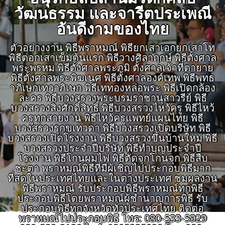
วัฒนธรรม และจารีตประเพณี
อันดีงามของไทย
ตัวอย่างงาน พิธีพราหมณ์ พิธียกเสาเอกยกเสาโท
พิธีตอกเสาเข็มต้นแรก พิธีวางศิลาฤกษ์ พิธีตั้งศาล
พระพรหม พิธีตั้งศาลพระภูมิ ตั้งศาลเจ้าที่ตายาย
พิธีตั้งศาลพระพิฆเนศ พิธีตั้งศาลองค์เทพ พิธีพุทธ
าภิเษกเทวาภิเษก พิธีเททองหล่อพระ พิธีเปิดกล้อง
ละคร พิธีบวงสรวงพระบรมราชานุสาวรีย์ พิธี
บวงสรวงสิ่งศักดิ์สิทธิ์ พิธีบวงสรวงไหว้ครู พิธีไหว้
ครูทุกสายงาน พิธีไหว้ครูแพทย์แผนไทย พิธี
บวงสรวงรุกขเทวดา พิธีบวงสรวงเปิดบริษัท พิธี
บวงสรวงเปิดโรงงาน พิธีบวงสรวงขึ้นบ้านใหม่ พิธี
บวงสรวงประจำปีบริษัท พิธีทำบุญประจำปี
โรงงาน พิธีโกนผมไฟ พิธีตัดจุกโกนจุก พิธีสืบ
ชะตา พราหมณ์พิธีที่มีผู้เชิญไปประกอบพิธีมาก
ที่สุดในประเทศไทยและในต่างประเทศ ชมผลงาน
พิธีพราหมณ์ รับประกอบพิธีพราหมณ์ทุกพิธี
ประกอบพิธีโดยพราหมณ์ผู้ชำนาญการพิธี รับ
ประกอบพิธีทุกจังหวัดทั่วประเทศไทย ติดต่อ
พราหมณ์ไปประกอบพิธี โทร: 080-533-5929