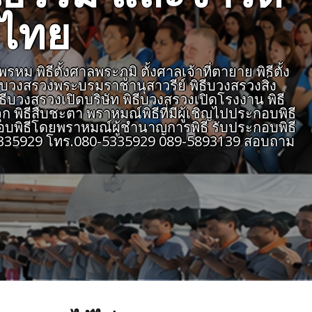
งไทย
 พิธีตั้งศาลพระภูมิ ตั้งศาลเจ้าที่ตายาย พิธีตั้ง
ธีบวงสรวงพระบรมราชานุสาวรีย์ พิธีบวงสรวงสิ่ง
ิธีบวงสรวงเปิดบริษัท พิธีบวงสรวงเปิดโรงงาน พิธี
 พิธีสืบชะตา พราหมณ์พิธีที่มีผู้เชิญไปประกอบพิธี
บพิธีโดยพราหมณ์ผู้ชำนาญการพิธี รับประกอบพิธี
805335929 โทร.080-5335929 089-5893139 สอบถาม