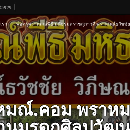
35929
แรก
พ่อครูพราหมณ์พิธี มหิธรมลราชสุภาวดี พราหมณ์ธวัชชั
ราหมณ์.คอม พราหม
ืบสานมรดกศิลปวั