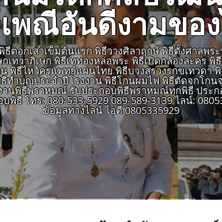
เพณีอันดีงามขอ
ีตอกเสาเข็มต้นแรก พิธีวางศิลาฤกษ์ พิธีตั้งศาลพระพรหม
เษกเทวาภิเษก พิธีเททองหล่อพระ พิธีเปิดกล้องละคร พิ
สายงาน พิธีไหว้ครูแพทย์แผนไทย พิธีบวงสรวงรุกขเทวดา พ
ธีทำบุญประจำปีโรงงาน พิธีโกนผมไฟ พิธีตัดจุกโกนจุก
พิธีพราหมณ์ รับประกอบพิธีพราหมณ์ทุกพิธี ประกอ
อบพิธี โทร: 080-533-5929 089-589-3139 ไลน์: 0
ข้อมูลทางไลน์ ไอดี 0805335929