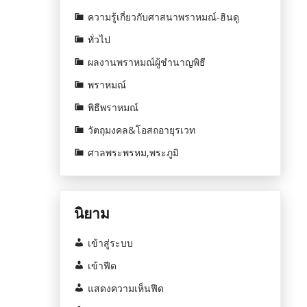
ความรู้เกี่ยวกับศาสนาพราหมณ์-ฮินดู
ทั่วไป
ผลงานพราหมณ์ผู้ชำนาญพิธี
พราหมณ์
พิธีพราหมณ์
วัตถุมงคล&โอสถอายุรเวท
ศาลพระพรหม,พระภูมิ
นิยาม
เข้าสู่ระบบ
เข้าฟีด
แสดงความเห็นฟีด