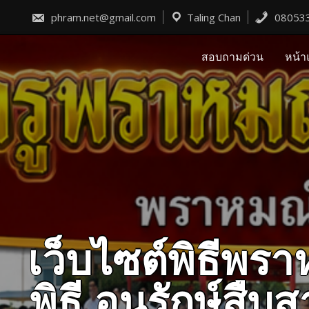
Skip
to
phram.net@gmail.com
Taling Chan
08053
content
สอบถามด่วน
หน้า
เว็บไซต์พิธีพ
พิธี อนุรักษ์ส