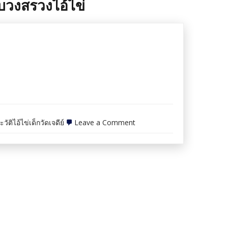
วงสรวงไอ้ไข่
on
วัติไอ้ไข่เด็กวัดเจดีย์
Leave a Comment
เปิด
ประวัติ
ไอ้
ไข่
เด็ก
วัด
เจดีย์