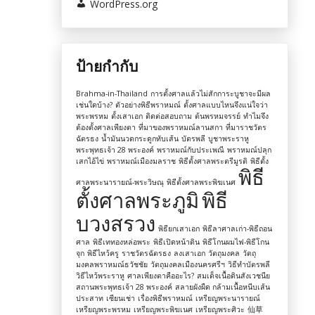
WordPress.org
ป้ายกำกับ
Brahma-in-Thailand
การตั้งศาลแล้วไม่สักการะบูชาจะมีผล
เช่นใดบ้าง?
ตัวอย่างพิธีพราหมณ์
ตั้งศาลแบบไหนจึงแน่ใจว่า
พระพรหม
ตั้งเสาเอก
ติดต่อสอบถาม
ต้นพรหมจรรย์
ทำไมจึง
ต้องตั้งศาลเพียงตา
ที่มาของพราหมณ์ลานสกา
ที่มาราชวัตร
ฉัตรธง
น้ำมันนวดกระดูกทับเส้น
บัตรพลี
บูชาพระราหู
พระพุทธเจ้า 28 พระองค์
พราหมณ์กับประเพณี
พราหมณ์ปลุก
เสกไอ้ไข่
พราหมณ์เมืองมลราช
พิธีตั้งศาลพระตรีมูรติ
พิธีตั้ง
พิธี
ศาลพระนารายณ์-พระวิษณุ
พิธีตั้งศาลพระพิฆเนศ
ตั้งศาลพระภูมิ
พิธี
บวงสรวง
พิธียกเสาเอก
พิธีลาศาลเก่า-พิธีถอน
ศาล
พิธีเททองหล่อพระ
พิธีเปิดหน้าดิน
พิธีโกนผมไฟ-พิธีโกน
จุก
พิธีไหว้ครู
ราชวัตรฉัตรธง
ลงเสาเอก
วัตถุมงคล
วัตถุ
มงคลพราหมณ์ธวัชชัย
วัตถุมงคลเมืองนครศรีฯ
วิธีทำบัตรพลี
วิธีไหว้พระราหู
ศาลเพียงตาคืออะไร?
สมเด็จเนื้อดินสังเวชนีย
สถานพระพุทธเจ้า 28 พระองค์
สลายผังผืด กล้ามเนื้อหนีบเส้น
ประสาท
เซียนเช่า
เรื่องพิธีพราหมณ์
เหรียญพระนารายณ์
เหรียญพระพรหม
เหรียญพระพิฆเนศ
เหรียญพระศิวะ
仙草