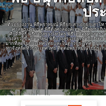
ประ
ตัวอย่างงาน พิธีพราหมณ์ พิธียกเสาเอกยกเสาโท พิธ
ศาลพระพิฆเนศ พิธีตั้งศาลองค์เทพ พิธีพุทธาภิ
ศักดิ์สิทธิ์ พิธีบวงสรวงไหว้ครู พิธีไหว้ครูทุก
บวงสรวงขึ้นบ้านใหม่ พิธีบวงสรวงประจำปีบริษัท พิ
มากที่สุดในประเทศไทยและในต่างประเทศ ชมผลงาน
ทุกจังหวัดทั่วประเทศไทย ติดต่อพราหมณ์ไปประก