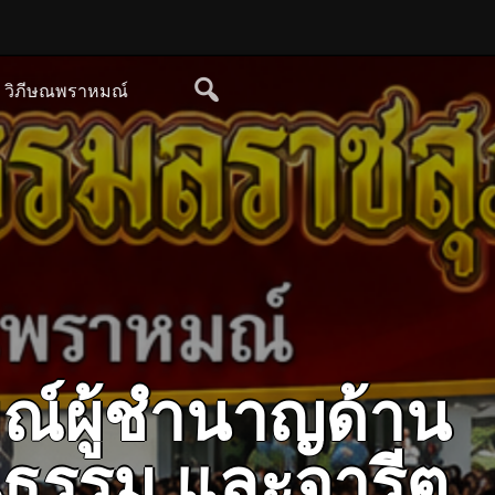
ย วิภีษณพราหมณ์
ณ์ผู้ชำนาญด้าน
ฒนธรรม และจารีต