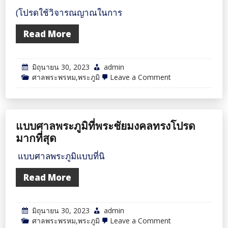
ไม่
(โปรดใช้วิจารณญาณในการ
ดี
อย่างไร?
Read More
มิถุนายน 30, 2023
admin
on
ศาลพระพรหม,พระภูมิ
Leave a Comment
เรา
จะ
ทราบ
ได้
อย่างไร?
แบบศาลพระภูมิที่พระชัยมงคลทรงโปรด
ว่า
มี
มากที่สุด
สิ่ง
ศักดิ์สิทธิ์
แบบศาลพระภูมิแบบที่นิ
อยู่
ใน
ศาล
Read More
ที่
เรา
ตั้ง
เอา
มิถุนายน 30, 2023
admin
ไว้
on
ศาลพระพรหม,พระภูมิ
Leave a Comment
จริง