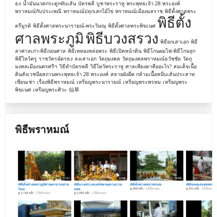
ธง
น้ำมันนวดกระดูกทับเส้น
บัตรพลี
บูชาพระราหู
พระพุทธเจ้า 28 พระองค์
พราหมณ์กับประเพณี
พราหมณ์ปลุกเสกไอ้ไข่
พราหมณ์เมืองมลราช
พิธีตั้งศาลพระ
พิธีตั้ง
ตรีมูรติ
พิธีตั้งศาลพระนารายณ์-พระวิษณุ
พิธีตั้งศาลพระพิฆเนศ
ศาลพระภูมิ
พิธีบวงสรวง
พิธียกเสาเอก
พิธี
ลาศาลเก่า-พิธีถอนศาล
พิธีเททองหล่อพระ
พิธีเปิดหน้าดิน
พิธีโกนผมไฟ-พิธีโกนจุก
พิธีไหว้ครู
ราชวัตรฉัตรธง
ลงเสาเอก
วัตถุมงคล
วัตถุมงคลพราหมณ์ธวัชชัย
วัตถุ
มงคลเมืองนครศรีฯ
วิธีทำบัตรพลี
วิธีไหว้พระราหู
ศาลเพียงตาคืออะไร?
สมเด็จเนื้อ
ดินสังเวชนียสถานพระพุทธเจ้า 28 พระองค์
สลายผังผืด กล้ามเนื้อหนีบเส้นประสาท
เซียนเช่า
เรื่องพิธีพราหมณ์
เหรียญพระนารายณ์
เหรียญพระพรหม
เหรียญพระ
พิฆเนศ
เหรียญพระศิวะ
仙草
พิธีพราหมณ์