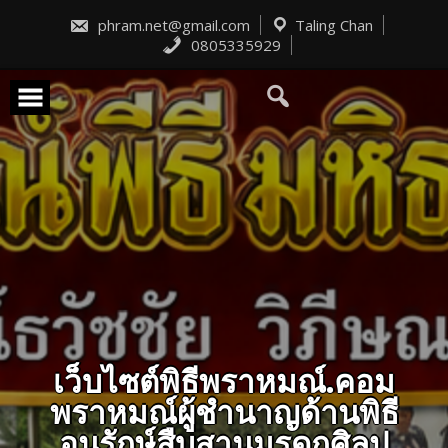
Skip
to
phram.net@gmail.com
Taling Chan
content
0805335929
เว็บไซต์พิธีพราหมณ์.คอม
พราหมณ์ผู้ชำนาญด้านพิธี
อนุรักษ์สืบสานมรดกศิลป