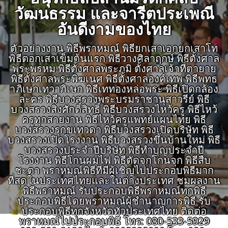
วัฒนธรรม และจารีตประเพณี
อันดีงามของไทย
ตัวอย่างงาน พิธีพราหมณ์ พิธียกเสาเอกยกเสาโท
พิธีตอกเสาเข็มต้นแรก พิธีวางศิลาฤกษ์ พิธีตั้งศาล
พระพรหม พิธีตั้งศาลพระภูมิ ตั้งศาลเจ้าที่ตายาย
พิธีตั้งศาลพระพิฆเนศ พิธีตั้งศาลองค์เทพ พิธีพุทธ
าภิเษกเทวาภิเษก พิธีเททองหล่อพระ พิธีเปิดกล้อง
ละคร พิธีบวงสรวงพระบรมราชานุสาวรีย์ พิธี
บวงสรวงสิ่งศักดิ์สิทธิ์ พิธีบวงสรวงไหว้ครู พิธีไหว้
ครูทุกสายงาน พิธีไหว้ครูแพทย์แผนไทย พิธี
บวงสรวงรุกขเทวดา พิธีบวงสรวงเปิดบริษัท พิธี
บวงสรวงเปิดโรงงาน พิธีบวงสรวงขึ้นบ้านใหม่ พิธี
บวงสรวงประจำปีบริษัท พิธีทำบุญประจำปี
โรงงาน พิธีโกนผมไฟ พิธีตัดจุกโกนจุก พิธีสืบ
ชะตา พราหมณ์พิธีที่มีผู้เชิญไปประกอบพิธีมาก
ที่สุดในประเทศไทยและในต่างประเทศ ชมผลงาน
พิธีพราหมณ์ รับประกอบพิธีพราหมณ์ทุกพิธี
ประกอบพิธีโดยพราหมณ์ผู้ชำนาญการพิธี รับ
ประกอบพิธีทุกจังหวัดทั่วประเทศไทย ติดต่อ
พราหมณ์ไปประกอบพิธี โทร: 080-533-5929