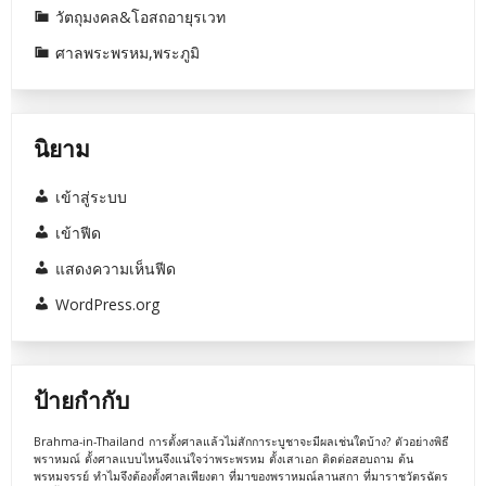
วัตถุมงคล&โอสถอายุรเวท
ศาลพระพรหม,พระภูมิ
นิยาม
เข้าสู่ระบบ
เข้าฟีด
แสดงความเห็นฟีด
WordPress.org
ป้ายกำกับ
Brahma-in-Thailand
การตั้งศาลแล้วไม่สักการะบูชาจะมีผลเช่นใดบ้าง?
ตัวอย่างพิธี
พราหมณ์
ตั้งศาลแบบไหนจึงแน่ใจว่าพระพรหม
ตั้งเสาเอก
ติดต่อสอบถาม
ต้น
พรหมจรรย์
ทำไมจึงต้องตั้งศาลเพียงตา
ที่มาของพราหมณ์ลานสกา
ที่มาราชวัตรฉัตร