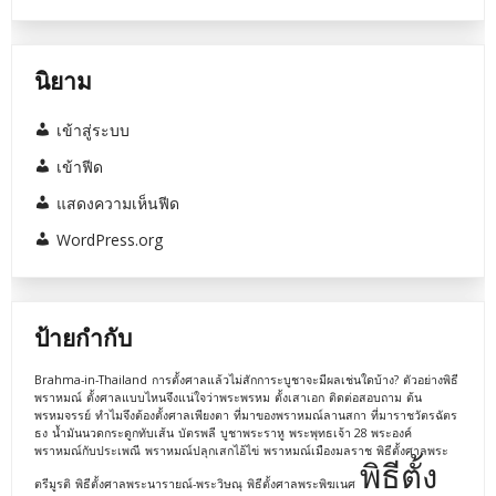
นิยาม
เข้าสู่ระบบ
เข้าฟีด
แสดงความเห็นฟีด
WordPress.org
ป้ายกำกับ
Brahma-in-Thailand
การตั้งศาลแล้วไม่สักการะบูชาจะมีผลเช่นใดบ้าง?
ตัวอย่างพิธี
พราหมณ์
ตั้งศาลแบบไหนจึงแน่ใจว่าพระพรหม
ตั้งเสาเอก
ติดต่อสอบถาม
ต้น
พรหมจรรย์
ทำไมจึงต้องตั้งศาลเพียงตา
ที่มาของพราหมณ์ลานสกา
ที่มาราชวัตรฉัตร
ธง
น้ำมันนวดกระดูกทับเส้น
บัตรพลี
บูชาพระราหู
พระพุทธเจ้า 28 พระองค์
พราหมณ์กับประเพณี
พราหมณ์ปลุกเสกไอ้ไข่
พราหมณ์เมืองมลราช
พิธีตั้งศาลพระ
พิธีตั้ง
ตรีมูรติ
พิธีตั้งศาลพระนารายณ์-พระวิษณุ
พิธีตั้งศาลพระพิฆเนศ