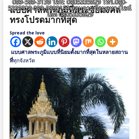
089-589-3139 ไลน์: 0805335929 โทร.080-
แบบศาลพระภูมิที่พระชัยมงคล
5335929 089-5893139 สอบถามข้อมูลทางไลน์
ไอดี 0805335929
ทรงโปรดมากที่สุด
Spread the love
แบบศาลพระภูมิแบบที่นิยมตั้งมากที่สุดในหลายสถาน
ที่
ทุกจังหวัด