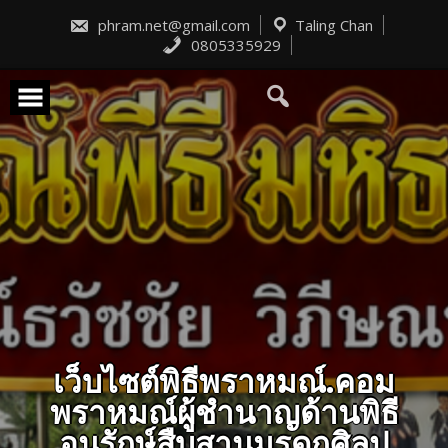
Skip
to
phram.net@gmail.com
Taling Chan
content
0805335929
เว็บไซต์พิธีพราหมณ์.คอม
พราหมณ์ผู้ชำนาญด้านพิธี
อนุรักษ์สืบสานมรดกศิลป