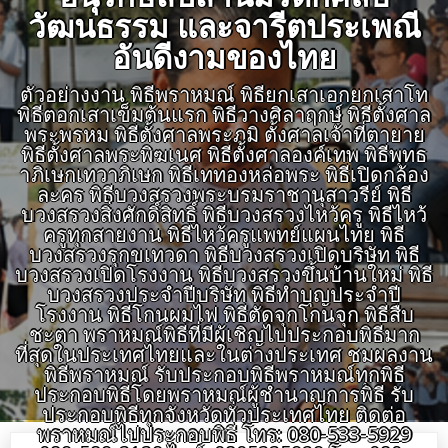
วัฒนธรรม และจารีตประเพณี
อันดีงามของไทย
ตัวอย่างงาน พิธีพราหมณ์ พิธียกเสาเอกยกเสาโท
พิธีตอกเสาเข็มต้นแรก พิธีวางศิลาฤกษ์ พิธีตั้งศาล
พระพรหม พิธีตั้งศาลพระภูมิ ตั้งศาลเจ้าที่ตายาย
พิธีตั้งศาลพระพิฆเนศ พิธีตั้งศาลองค์เทพ พิธีพุทธ
าภิเษกเทวาภิเษก พิธีเททองหล่อพระ พิธีเปิดกล้อง
ละคร พิธีบวงสรวงพระบรมราชานุสาวรีย์ พิธี
บวงสรวงสิ่งศักดิ์สิทธิ์ พิธีบวงสรวงไหว้ครู พิธีไหว้
ครูทุกสายงาน พิธีไหว้ครูแพทย์แผนไทย พิธี
บวงสรวงรุกขเทวดา พิธีบวงสรวงเปิดบริษัท พิธี
บวงสรวงเปิดโรงงาน พิธีบวงสรวงขึ้นบ้านใหม่ พิธี
บวงสรวงประจำปีบริษัท พิธีทำบุญประจำปี
โรงงาน พิธีโกนผมไฟ พิธีตัดจุกโกนจุก พิธีสืบ
ชะตา พราหมณ์พิธีที่มีผู้เชิญไปประกอบพิธีมาก
ที่สุดในประเทศไทยและในต่างประเทศ ชมผลงาน
พิธีพราหมณ์ รับประกอบพิธีพราหมณ์ทุกพิธี
ประกอบพิธีโดยพราหมณ์ผู้ชำนาญการพิธี รับ
ประกอบพิธีทุกจังหวัดทั่วประเทศไทย ติดต่อ
พราหมณ์ไปประกอบพิธี โทร: 080-533-5929