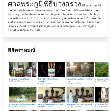
ศาลพระภูมิ
พิธีบวงสรวง
พิธียกเสาเอก
พิธี
ลาศาลเก่า-พิธีถอนศาล
พิธีเททองหล่อพระ
พิธีเปิดหน้าดิน
พิธีโกนผมไฟ-พิธีโกนจุก
พิธีไหว้ครู
ราชวัตรฉัตรธง
ลงเสาเอก
วัตถุมงคล
วัตถุมงคลพราหมณ์ธวัชชัย
วัตถุ
มงคลเมืองนครศรีฯ
วิธีทำบัตรพลี
วิธีไหว้พระราหู
ศาลเพียงตาคืออะไร?
สมเด็จเนื้อ
ดินสังเวชนียสถานพระพุทธเจ้า 28 พระองค์
สลายผังผืด กล้ามเนื้อหนีบเส้นประสาท
เซียนเช่า
เรื่องพิธีพราหมณ์
เหรียญพระนารายณ์
เหรียญพระพรหม
เหรียญพระ
พิฆเนศ
เหรียญพระศิวะ
仙草
พิธีพราหมณ์