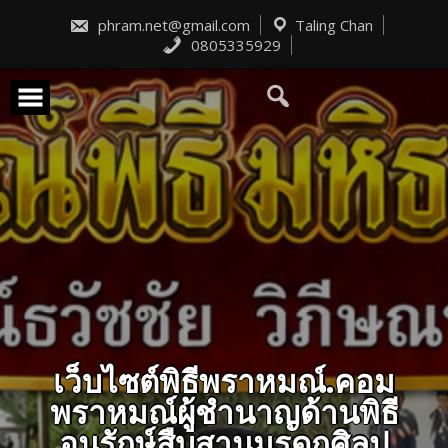
Skip
to
phram.net@gmail.com
Taling Chan
content
0805335929
เว็บไซต์พิธีพราหมณ์.คอม
พราหมณ์ผู้ชำนาญด้านพิธี
อนุรักษ์สืบสานมรดกศิลป