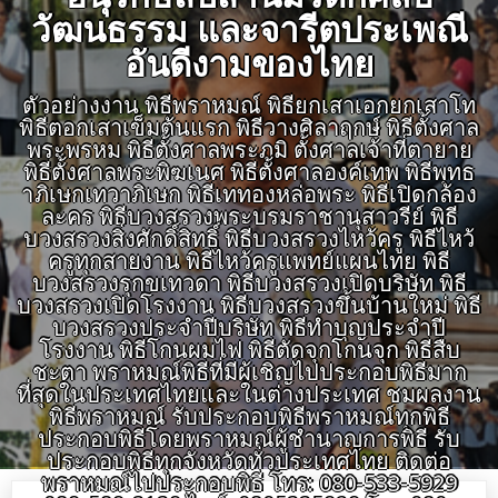
วัฒนธรรม และจารีตประเพณี
อันดีงามของไทย
ตัวอย่างงาน พิธีพราหมณ์ พิธียกเสาเอกยกเสาโท
พิธีตอกเสาเข็มต้นแรก พิธีวางศิลาฤกษ์ พิธีตั้งศาล
พระพรหม พิธีตั้งศาลพระภูมิ ตั้งศาลเจ้าที่ตายาย
พิธีตั้งศาลพระพิฆเนศ พิธีตั้งศาลองค์เทพ พิธีพุทธ
าภิเษกเทวาภิเษก พิธีเททองหล่อพระ พิธีเปิดกล้อง
ละคร พิธีบวงสรวงพระบรมราชานุสาวรีย์ พิธี
บวงสรวงสิ่งศักดิ์สิทธิ์ พิธีบวงสรวงไหว้ครู พิธีไหว้
ครูทุกสายงาน พิธีไหว้ครูแพทย์แผนไทย พิธี
บวงสรวงรุกขเทวดา พิธีบวงสรวงเปิดบริษัท พิธี
บวงสรวงเปิดโรงงาน พิธีบวงสรวงขึ้นบ้านใหม่ พิธี
บวงสรวงประจำปีบริษัท พิธีทำบุญประจำปี
โรงงาน พิธีโกนผมไฟ พิธีตัดจุกโกนจุก พิธีสืบ
ชะตา พราหมณ์พิธีที่มีผู้เชิญไปประกอบพิธีมาก
ที่สุดในประเทศไทยและในต่างประเทศ ชมผลงาน
พิธีพราหมณ์ รับประกอบพิธีพราหมณ์ทุกพิธี
ประกอบพิธีโดยพราหมณ์ผู้ชำนาญการพิธี รับ
ประกอบพิธีทุกจังหวัดทั่วประเทศไทย ติดต่อ
พราหมณ์ไปประกอบพิธี โทร: 080-533-5929