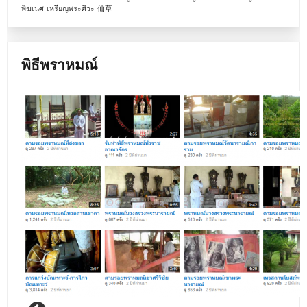
พิฆเนศ
เหรียญพระศิวะ
仙草
พิธีพราหมณ์