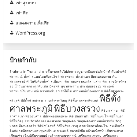
เข้าสู่ระบบ
เข้าฟีด
แสดงความเห็นฟีด
WordPress.org
ป้ายกำกับ
Brahma-in-Thailand
การตั้งศาลแล้วไม่สักการะบูชาจะมีผลเช่นใดบ้าง?
ตัวอย่างพิธี
พราหมณ์
ตั้งศาลแบบไหนจึงแน่ใจว่าพระพรหม
ตั้งเสาเอก
ติดต่อสอบถาม
ต้น
พรหมจรรย์
ทำไมจึงต้องตั้งศาลเพียงตา
ที่มาของพราหมณ์ลานสกา
ที่มาราชวัตรฉัตร
ธง
น้ำมันนวดกระดูกทับเส้น
บัตรพลี
บูชาพระราหู
พระพุทธเจ้า 28 พระองค์
พราหมณ์กับประเพณี
พราหมณ์ปลุกเสกไอ้ไข่
พราหมณ์เมืองมลราช
พิธีตั้งศาลพระ
พิธีตั้ง
ตรีมูรติ
พิธีตั้งศาลพระนารายณ์-พระวิษณุ
พิธีตั้งศาลพระพิฆเนศ
ศาลพระภูมิ
พิธีบวงสรวง
พิธียกเสาเอก
พิธี
ลาศาลเก่า-พิธีถอนศาล
พิธีเททองหล่อพระ
พิธีเปิดหน้าดิน
พิธีโกนผมไฟ-พิธีโกนจุก
พิธีไหว้ครู
ราชวัตรฉัตรธง
ลงเสาเอก
วัตถุมงคล
วัตถุมงคลพราหมณ์ธวัชชัย
วัตถุ
มงคลเมืองนครศรีฯ
วิธีทำบัตรพลี
วิธีไหว้พระราหู
ศาลเพียงตาคืออะไร?
สมเด็จเนื้อ
ดินสังเวชนียสถานพระพุทธเจ้า 28 พระองค์
สลายผังผืด กล้ามเนื้อหนีบเส้นประสาท
เซียนเช่า
เรื่องพิธีพราหมณ์
เหรียญพระนารายณ์
เหรียญพระพรหม
เหรียญพระ