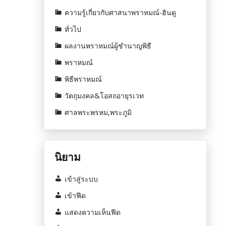
ความรู้เกี่ยวกับศาสนาพราหมณ์-ฮินดู
ทั่วไป
ผลงานพราหมณ์ผู้ชำนาญพิธี
พราหมณ์
พิธีพราหมณ์
วัตถุมงคล&โอสถอายุรเวท
ศาลพระพรหม,พระภูมิ
นิยาม
เข้าสู่ระบบ
เข้าฟีด
แสดงความเห็นฟีด