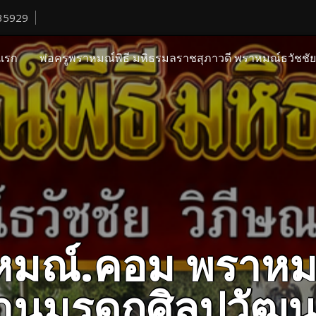
35929
แรก
พ่อครูพราหมณ์พิธี มหิธรมลราชสุภาวดี พราหมณ์ธวัชชั
ราหมณ์.คอม พราหม
ืบสานมรดกศิลปวั