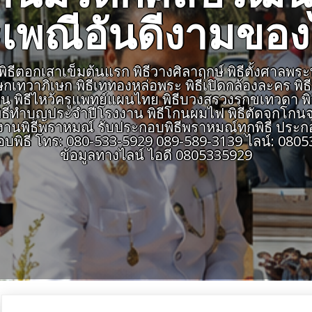
เพณีอันดีงามขอ
ีตอกเสาเข็มต้นแรก พิธีวางศิลาฤกษ์ พิธีตั้งศาลพระพรหม
เษกเทวาภิเษก พิธีเททองหล่อพระ พิธีเปิดกล้องละคร พิ
สายงาน พิธีไหว้ครูแพทย์แผนไทย พิธีบวงสรวงรุกขเทวดา พ
ธีทำบุญประจำปีโรงงาน พิธีโกนผมไฟ พิธีตัดจุกโกนจุก
พิธีพราหมณ์ รับประกอบพิธีพราหมณ์ทุกพิธี ประกอ
อบพิธี โทร: 080-533-5929 089-589-3139 ไลน์: 0
ข้อมูลทางไลน์ ไอดี 0805335929