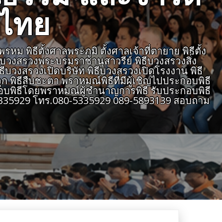
งไทย
 พิธีตั้งศาลพระภูมิ ตั้งศาลเจ้าที่ตายาย พิธีตั้ง
ธีบวงสรวงพระบรมราชานุสาวรีย์ พิธีบวงสรวงสิ่ง
ิธีบวงสรวงเปิดบริษัท พิธีบวงสรวงเปิดโรงงาน พิธี
 พิธีสืบชะตา พราหมณ์พิธีที่มีผู้เชิญไปประกอบพิธี
บพิธีโดยพราหมณ์ผู้ชำนาญการพิธี รับประกอบพิธี
805335929 โทร.080-5335929 089-5893139 สอบถาม