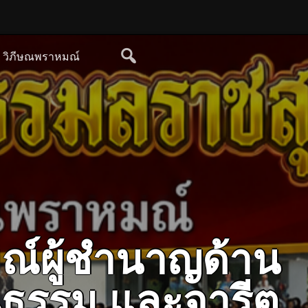
ย วิภีษณพราหมณ์
ณ์ผู้ชำนาญด้าน
ฒนธรรม และจารีต