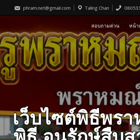
Skip
to
phram.net@gmail.com
Taling Chan
08053
content
สอบถามด่วน
หน้า
เว็บไซต์พิธีพ
พิธี อนุรักษ์ส