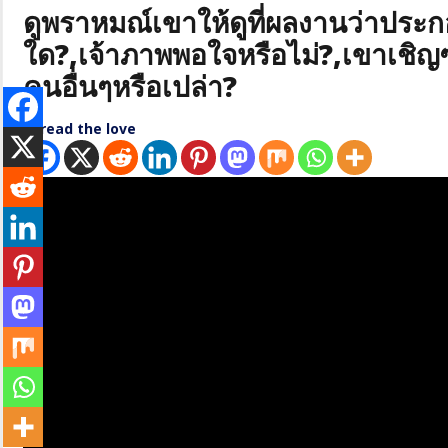
ดูพราหมณ์เขาให้ดูที่ผลงานว่าประกอ
ใด?,เจ้าภาพพอใจหรือไม่?,เขาเชิญ
คนอื่นๆหรือเปล่า?
Spread the love