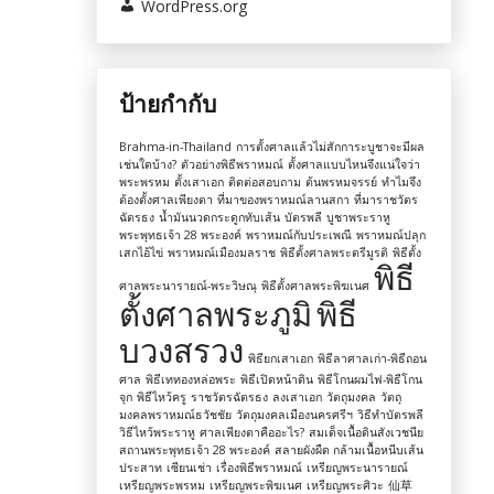
WordPress.org
ป้ายกำกับ
Brahma-in-Thailand
การตั้งศาลแล้วไม่สักการะบูชาจะมีผล
เช่นใดบ้าง?
ตัวอย่างพิธีพราหมณ์
ตั้งศาลแบบไหนจึงแน่ใจว่า
พระพรหม
ตั้งเสาเอก
ติดต่อสอบถาม
ต้นพรหมจรรย์
ทำไมจึง
ต้องตั้งศาลเพียงตา
ที่มาของพราหมณ์ลานสกา
ที่มาราชวัตร
ฉัตรธง
น้ำมันนวดกระดูกทับเส้น
บัตรพลี
บูชาพระราหู
พระพุทธเจ้า 28 พระองค์
พราหมณ์กับประเพณี
พราหมณ์ปลุก
เสกไอ้ไข่
พราหมณ์เมืองมลราช
พิธีตั้งศาลพระตรีมูรติ
พิธีตั้ง
พิธี
ศาลพระนารายณ์-พระวิษณุ
พิธีตั้งศาลพระพิฆเนศ
ตั้งศาลพระภูมิ
พิธี
บวงสรวง
พิธียกเสาเอก
พิธีลาศาลเก่า-พิธีถอน
ศาล
พิธีเททองหล่อพระ
พิธีเปิดหน้าดิน
พิธีโกนผมไฟ-พิธีโกน
จุก
พิธีไหว้ครู
ราชวัตรฉัตรธง
ลงเสาเอก
วัตถุมงคล
วัตถุ
มงคลพราหมณ์ธวัชชัย
วัตถุมงคลเมืองนครศรีฯ
วิธีทำบัตรพลี
วิธีไหว้พระราหู
ศาลเพียงตาคืออะไร?
สมเด็จเนื้อดินสังเวชนีย
สถานพระพุทธเจ้า 28 พระองค์
สลายผังผืด กล้ามเนื้อหนีบเส้น
ประสาท
เซียนเช่า
เรื่องพิธีพราหมณ์
เหรียญพระนารายณ์
เหรียญพระพรหม
เหรียญพระพิฆเนศ
เหรียญพระศิวะ
仙草