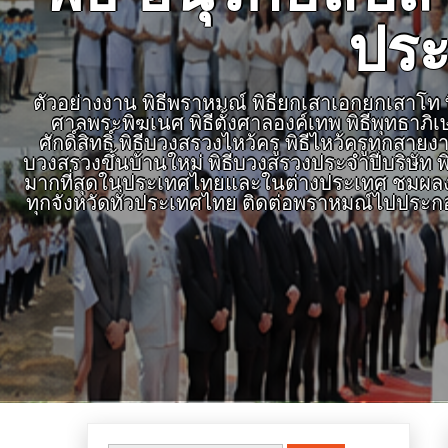
ประ
ตัวอย่างงาน พิธีพราหมณ์ พิธียกเสาเอกยกเสาโท พิธ
ศาลพระพิฆเนศ พิธีตั้งศาลองค์เทพ พิธีพุทธาภิ
ศักดิ์สิทธิ์ พิธีบวงสรวงไหว้ครู พิธีไหว้ครูทุก
บวงสรวงขึ้นบ้านใหม่ พิธีบวงสรวงประจำปีบริษัท พิ
มากที่สุดในประเทศไทยและในต่างประเทศ ชมผลงาน
ทุกจังหวัดทั่วประเทศไทย ติดต่อพราหมณ์ไปประก