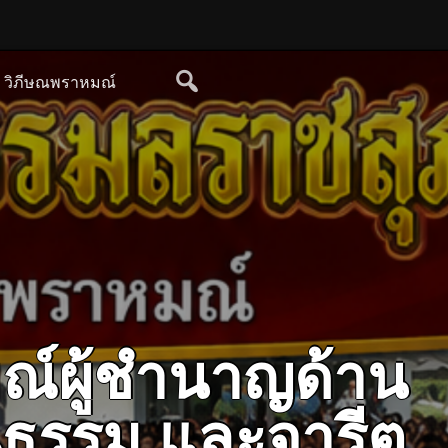
ย วิภีษณพราหมณ์
ณ์ผู้ชำนาญด้าน
ฒนธรรม และจารีต