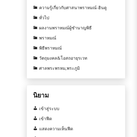
ความรู้เกี่ยวกับศาสนาพราหมณ์-ฮินดู
ทั่วไป
ผลงานพราหมณ์ผู้ชำนาญพิธี
พราหมณ์
พิธีพราหมณ์
วัตถุมงคล&โอสถอายุรเวท
ศาลพระพรหม,พระภูมิ
นิยาม
เข้าสู่ระบบ
เข้าฟีด
แสดงความเห็นฟีด