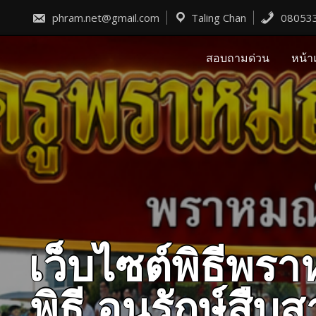
Skip
to
phram.net@gmail.com
Taling Chan
08053
content
สอบถามด่วน
หน้า
เว็บไซต์พิธีพ
พิธี อนุรักษ์ส