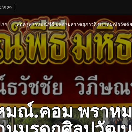
35929
แรก
พ่อครูพราหมณ์พิธี มหิธรมลราชสุภาวดี พราหมณ์ธวัชชั
ราหมณ์.คอม พราหม
ืบสานมรดกศิลปวั