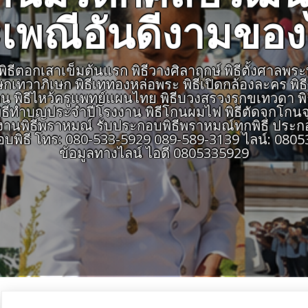
เพณีอันดีงามขอ
ีตอกเสาเข็มต้นแรก พิธีวางศิลาฤกษ์ พิธีตั้งศาลพระพรหม
เษกเทวาภิเษก พิธีเททองหล่อพระ พิธีเปิดกล้องละคร พิ
สายงาน พิธีไหว้ครูแพทย์แผนไทย พิธีบวงสรวงรุกขเทวดา พ
ธีทำบุญประจำปีโรงงาน พิธีโกนผมไฟ พิธีตัดจุกโกนจุก
พิธีพราหมณ์ รับประกอบพิธีพราหมณ์ทุกพิธี ประกอ
อบพิธี โทร: 080-533-5929 089-589-3139 ไลน์: 0
ข้อมูลทางไลน์ ไอดี 0805335929