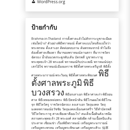
WordPress.org
ป้ายกำกับ
Brahma-in-Thailand
การตั้งศาลแล้วไม่สักการะบูชาจะมีผล
เช่นใดบ้าง?
ตัวอย่างพิธีพราหมณ์
ตั้งศาลแบบไหนจึงแน่ใจว่า
พระพรหม
ตั้งเสาเอก
ติดต่อสอบถาม
ต้นพรหมจรรย์
ทำไมจึง
ต้องตั้งศาลเพียงตา
ที่มาของพราหมณ์ลานสกา
ที่มาราชวัตร
ฉัตรธง
น้ำมันนวดกระดูกทับเส้น
บัตรพลี
บูชาพระราหู
พระพุทธเจ้า 28 พระองค์
พราหมณ์กับประเพณี
พราหมณ์ปลุก
เสกไอ้ไข่
พราหมณ์เมืองมลราช
พิธีตั้งศาลพระตรีมูรติ
พิธีตั้ง
พิธี
ศาลพระนารายณ์-พระวิษณุ
พิธีตั้งศาลพระพิฆเนศ
ตั้งศาลพระภูมิ
พิธี
บวงสรวง
พิธียกเสาเอก
พิธีลาศาลเก่า-พิธีถอน
ศาล
พิธีเททองหล่อพระ
พิธีเปิดหน้าดิน
พิธีโกนผมไฟ-พิธีโกน
จุก
พิธีไหว้ครู
ราชวัตรฉัตรธง
ลงเสาเอก
วัตถุมงคล
วัตถุ
มงคลพราหมณ์ธวัชชัย
วัตถุมงคลเมืองนครศรีฯ
วิธีทำบัตรพลี
วิธีไหว้พระราหู
ศาลเพียงตาคืออะไร?
สมเด็จเนื้อดินสังเวชนีย
สถานพระพุทธเจ้า 28 พระองค์
สลายผังผืด กล้ามเนื้อหนีบเส้น
ประสาท
เซียนเช่า
เรื่องพิธีพราหมณ์
เหรียญพระนารายณ์
เหรียญพระพรหม
เหรียญพระพิฆเนศ
เหรียญพระศิวะ
仙草