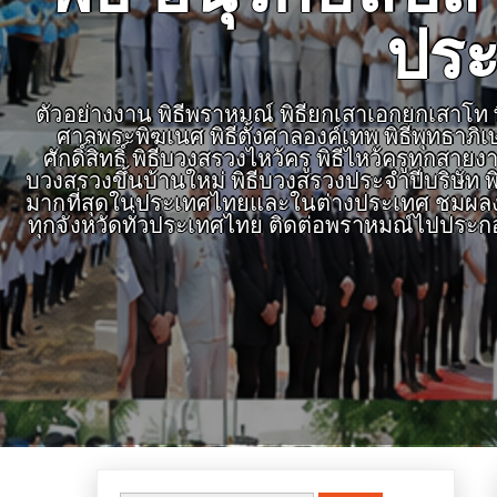
ประ
ตัวอย่างงาน พิธีพราหมณ์ พิธียกเสาเอกยกเสาโท พิธ
ศาลพระพิฆเนศ พิธีตั้งศาลองค์เทพ พิธีพุทธาภิ
ศักดิ์สิทธิ์ พิธีบวงสรวงไหว้ครู พิธีไหว้ครูทุก
บวงสรวงขึ้นบ้านใหม่ พิธีบวงสรวงประจำปีบริษัท พิ
มากที่สุดในประเทศไทยและในต่างประเทศ ชมผลงาน
ทุกจังหวัดทั่วประเทศไทย ติดต่อพราหมณ์ไปประก