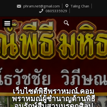
Skip
to
phram.net@gmail.com
Taling Chan
content
0805335929
เว็บไซต์พิธีพราหมณ์.คอม
พราหมณ์ผู้ชำนาญด้านพิธี
อนุรักษ์สืบสานมรดกศิลป