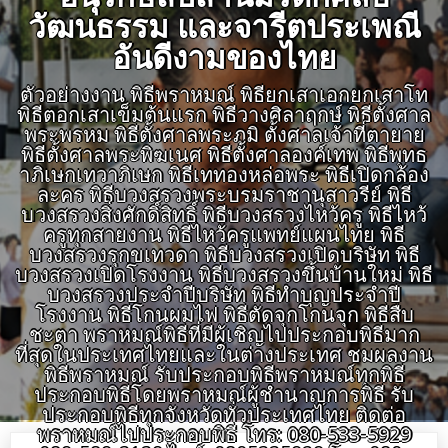
วัฒนธรรม และจารีตประเพณี
อันดีงามของไทย
ตัวอย่างงาน พิธีพราหมณ์ พิธียกเสาเอกยกเสาโท
พิธีตอกเสาเข็มต้นแรก พิธีวางศิลาฤกษ์ พิธีตั้งศาล
พระพรหม พิธีตั้งศาลพระภูมิ ตั้งศาลเจ้าที่ตายาย
พิธีตั้งศาลพระพิฆเนศ พิธีตั้งศาลองค์เทพ พิธีพุทธ
าภิเษกเทวาภิเษก พิธีเททองหล่อพระ พิธีเปิดกล้อง
ละคร พิธีบวงสรวงพระบรมราชานุสาวรีย์ พิธี
บวงสรวงสิ่งศักดิ์สิทธิ์ พิธีบวงสรวงไหว้ครู พิธีไหว้
ครูทุกสายงาน พิธีไหว้ครูแพทย์แผนไทย พิธี
บวงสรวงรุกขเทวดา พิธีบวงสรวงเปิดบริษัท พิธี
บวงสรวงเปิดโรงงาน พิธีบวงสรวงขึ้นบ้านใหม่ พิธี
บวงสรวงประจำปีบริษัท พิธีทำบุญประจำปี
โรงงาน พิธีโกนผมไฟ พิธีตัดจุกโกนจุก พิธีสืบ
ชะตา พราหมณ์พิธีที่มีผู้เชิญไปประกอบพิธีมาก
ที่สุดในประเทศไทยและในต่างประเทศ ชมผลงาน
พิธีพราหมณ์ รับประกอบพิธีพราหมณ์ทุกพิธี
ประกอบพิธีโดยพราหมณ์ผู้ชำนาญการพิธี รับ
ประกอบพิธีทุกจังหวัดทั่วประเทศไทย ติดต่อ
พราหมณ์ไปประกอบพิธี โทร: 080-533-5929