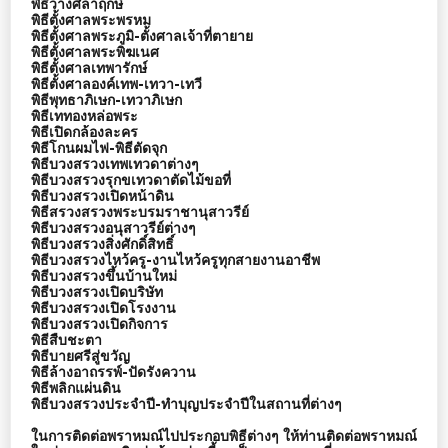
พิธีวางศิลาฤกษ์
พิธีตั้งศาลพระพรหม
พิธีตั้งศาลพระภูมิ-ตั้งศาลเจ้าที่ตายาย
พิธีตั้งศาลพระพิฆเนศ
พิธีตั้งศาลเทพารักษ์
พิธีตั้งศาลองค์เทพ-เทวา-เทวี
พิธีพุทธาภิเษก-เทวาภิเษก
พิธีเททองหล่อพระ
พิธีเปิดกล้องละคร
พิธีโกนผมไฟ-พิธีตัดจุก
พิธีบวงสรวงเทพเทวดาต่างๆ
พิธีบวงสรวงรุกขเทวดาตัดไม้ขอที่
พิธีบวงสรวงเปิดหน้าดิน
พิธีสรวงสรวงพระบรมราชานุสาวรีย์
พิธีบวงสรวงอนุสาวรีย์ต่างๆ
พิธีบวงสรวงสิ่งศักดิ์สิทธิ์
พิธีบวงสรวงไหว้ครู-งานไหว้ครูทุกสายงานอาชีพ
พิธีบวงสรวงขึ้นบ้านใหม่
พิธีบวงสรวงเปิดบริษัท
พิธีบวงสรวงเปิดโรงงาน
พิธีบวงสรวงเปิดกิจการ
พิธีสืบชะตา
พิธีบายศรีสู่ขวัญ
พิธีล้างอาถรรพ์-ปัดรังควาน
พิธีพลิกแผ่นดิน
พิธีบวงสรวงประจำปี-ทำบุญประจำปีในสถานที่ต่างๆ
ในการติดต่อพราหมณ์ไปประกอบพิธีต่างๆ ให้ท่านติดต่อพราหมณ์