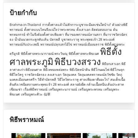
ป้ายกำกับ
Brahma-in-Thailand
การตั้งศาลแล้วไม่สักการะบูชาจะมีผลเช่นใดบ้าง?
ตัวอย่างพิธี
พราหมณ์
ตั้งศาลแบบไหนจึงแน่ใจว่าพระพรหม
ตั้งเสาเอก
ติดต่อสอบถาม
ต้น
พรหมจรรย์
ทำไมจึงต้องตั้งศาลเพียงตา
ที่มาของพราหมณ์ลานสกา
ที่มาราชวัตรฉัตร
ธง
น้ำมันนวดกระดูกทับเส้น
บัตรพลี
บูชาพระราหู
พระพุทธเจ้า 28 พระองค์
พราหมณ์กับประเพณี
พราหมณ์ปลุกเสกไอ้ไข่
พราหมณ์เมืองมลราช
พิธีตั้งศาลพระ
พิธีตั้ง
ตรีมูรติ
พิธีตั้งศาลพระนารายณ์-พระวิษณุ
พิธีตั้งศาลพระพิฆเนศ
ศาลพระภูมิ
พิธีบวงสรวง
พิธียกเสาเอก
พิธี
ลาศาลเก่า-พิธีถอนศาล
พิธีเททองหล่อพระ
พิธีเปิดหน้าดิน
พิธีโกนผมไฟ-พิธีโกนจุก
พิธีไหว้ครู
ราชวัตรฉัตรธง
ลงเสาเอก
วัตถุมงคล
วัตถุมงคลพราหมณ์ธวัชชัย
วัตถุ
มงคลเมืองนครศรีฯ
วิธีทำบัตรพลี
วิธีไหว้พระราหู
ศาลเพียงตาคืออะไร?
สมเด็จเนื้อ
ดินสังเวชนียสถานพระพุทธเจ้า 28 พระองค์
สลายผังผืด กล้ามเนื้อหนีบเส้นประสาท
เซียนเช่า
เรื่องพิธีพราหมณ์
เหรียญพระนารายณ์
เหรียญพระพรหม
เหรียญพระ
พิฆเนศ
เหรียญพระศิวะ
仙草
พิธีพราหมณ์