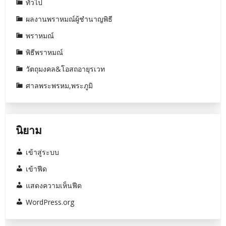
ทั่วไป
ผลงานพราหมณ์ผู้ชำนาญพิธี
พราหมณ์
พิธีพราหมณ์
วัตถุมงคล&โอสถอายุรเวท
ศาลพระพรหม,พระภูมิ
นิยาม
เข้าสู่ระบบ
เข้าฟีด
แสดงความเห็นฟีด
WordPress.org