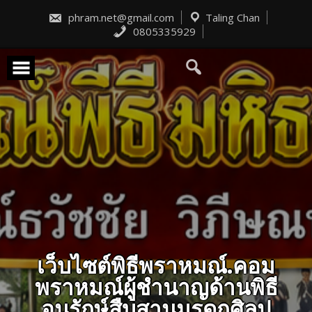
Skip
to
phram.net@gmail.com
Taling Chan
content
0805335929
เว็บไซต์พิธีพราหมณ์.คอม
พราหมณ์ผู้ชำนาญด้านพิธี
อนุรักษ์สืบสานมรดกศิลป