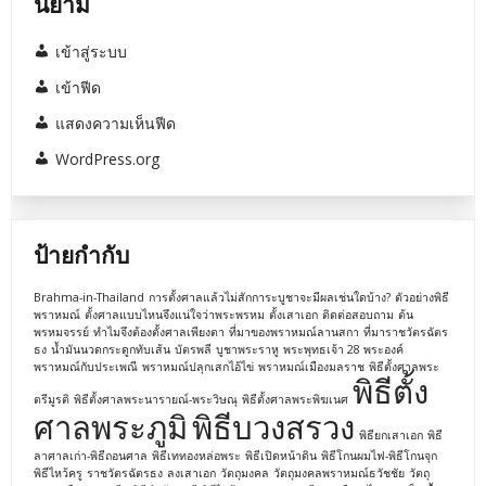
นิยาม
เข้าสู่ระบบ
เข้าฟีด
แสดงความเห็นฟีด
WordPress.org
ป้ายกำกับ
Brahma-in-Thailand
การตั้งศาลแล้วไม่สักการะบูชาจะมีผลเช่นใดบ้าง?
ตัวอย่างพิธี
พราหมณ์
ตั้งศาลแบบไหนจึงแน่ใจว่าพระพรหม
ตั้งเสาเอก
ติดต่อสอบถาม
ต้น
พรหมจรรย์
ทำไมจึงต้องตั้งศาลเพียงตา
ที่มาของพราหมณ์ลานสกา
ที่มาราชวัตรฉัตร
ธง
น้ำมันนวดกระดูกทับเส้น
บัตรพลี
บูชาพระราหู
พระพุทธเจ้า 28 พระองค์
พราหมณ์กับประเพณี
พราหมณ์ปลุกเสกไอ้ไข่
พราหมณ์เมืองมลราช
พิธีตั้งศาลพระ
พิธีตั้ง
ตรีมูรติ
พิธีตั้งศาลพระนารายณ์-พระวิษณุ
พิธีตั้งศาลพระพิฆเนศ
ศาลพระภูมิ
พิธีบวงสรวง
พิธียกเสาเอก
พิธี
ลาศาลเก่า-พิธีถอนศาล
พิธีเททองหล่อพระ
พิธีเปิดหน้าดิน
พิธีโกนผมไฟ-พิธีโกนจุก
พิธีไหว้ครู
ราชวัตรฉัตรธง
ลงเสาเอก
วัตถุมงคล
วัตถุมงคลพราหมณ์ธวัชชัย
วัตถุ