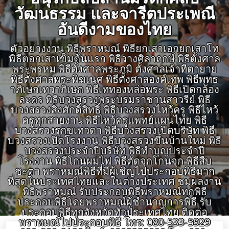
วัฒนธรรม และจารีตประเพณี
อันดีงามของไทย
ตัวอย่างงาน พิธีพราหมณ์ พิธียกเสาเอกยกเสาโท
พิธีตอกเสาเข็มต้นแรก พิธีวางศิลาฤกษ์ พิธีตั้งศาล
พระพรหม พิธีตั้งศาลพระภูมิ ตั้งศาลเจ้าที่ตายาย
พิธีตั้งศาลพระพิฆเนศ พิธีตั้งศาลองค์เทพ พิธีพุทธ
าภิเษกเทวาภิเษก พิธีเททองหล่อพระ พิธีเปิดกล้อง
ละคร พิธีบวงสรวงพระบรมราชานุสาวรีย์ พิธี
บวงสรวงสิ่งศักดิ์สิทธิ์ พิธีบวงสรวงไหว้ครู พิธีไหว้
ครูทุกสายงาน พิธีไหว้ครูแพทย์แผนไทย พิธี
บวงสรวงรุกขเทวดา พิธีบวงสรวงเปิดบริษัท พิธี
บวงสรวงเปิดโรงงาน พิธีบวงสรวงขึ้นบ้านใหม่ พิธี
บวงสรวงประจำปีบริษัท พิธีทำบุญประจำปี
โรงงาน พิธีโกนผมไฟ พิธีตัดจุกโกนจุก พิธีสืบ
ชะตา พราหมณ์พิธีที่มีผู้เชิญไปประกอบพิธีมาก
ที่สุดในประเทศไทยและในต่างประเทศ ชมผลงาน
พิธีพราหมณ์ รับประกอบพิธีพราหมณ์ทุกพิธี
ประกอบพิธีโดยพราหมณ์ผู้ชำนาญการพิธี รับ
ประกอบพิธีทุกจังหวัดทั่วประเทศไทย ติดต่อ
พราหมณ์ไปประกอบพิธี โทร: 080-533-5929