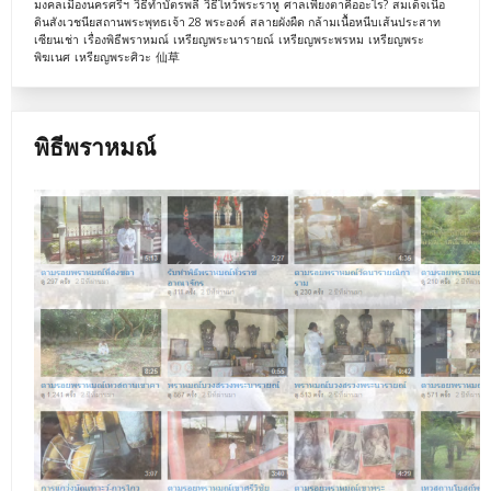
มงคลเมืองนครศรีฯ
วิธีทำบัตรพลี
วิธีไหว้พระราหู
ศาลเพียงตาคืออะไร?
สมเด็จเนื้อ
ดินสังเวชนียสถานพระพุทธเจ้า 28 พระองค์
สลายผังผืด กล้ามเนื้อหนีบเส้นประสาท
เซียนเช่า
เรื่องพิธีพราหมณ์
เหรียญพระนารายณ์
เหรียญพระพรหม
เหรียญพระ
พิฆเนศ
เหรียญพระศิวะ
仙草
พิธีพราหมณ์