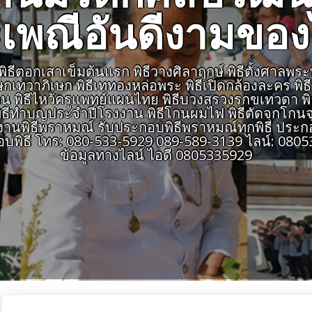
เพณีอันดีงามขอ
ีตอกเสาเข็มต้นแรก พิธีวางศิลาฤกษ์ พิธีตั้งศาลพระพรหม
เษกเทวาภิเษก พิธีเททองหล่อพระ พิธีเปิดกล้องละคร พิ
สายงาน พิธีไหว้ครูแพทย์แผนไทย พิธีบวงสรวงรุกขเทวดา พ
ธีทำบุญประจำปีโรงงาน พิธีโกนผมไฟ พิธีตัดจุกโกนจุก
พิธีพราหมณ์ รับประกอบพิธีพราหมณ์ทุกพิธี ประกอ
อบพิธี โทร: 080-533-5929 089-589-3139 ไลน์: 0
ข้อมูลทางไลน์ ไอดี 0805335929