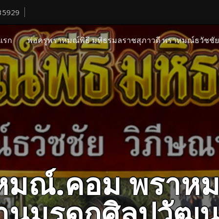
35929
แรก
พ่อครูพราหมณ์พิธี มหิธรมลราชสุภาวดี พราหมณ์ธวัชชั
ราหมณ์.คอม พราหม
ืบสานมรดกศิลปวั