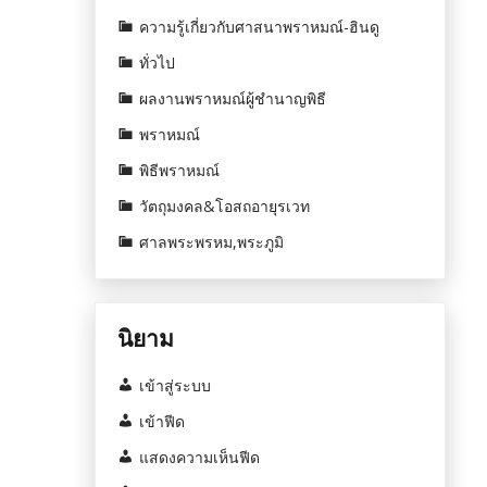
ความรู้เกี่ยวกับศาสนาพราหมณ์-ฮินดู
ทั่วไป
ผลงานพราหมณ์ผู้ชำนาญพิธี
พราหมณ์
พิธีพราหมณ์
วัตถุมงคล&โอสถอายุรเวท
ศาลพระพรหม,พระภูมิ
นิยาม
เข้าสู่ระบบ
เข้าฟีด
แสดงความเห็นฟีด