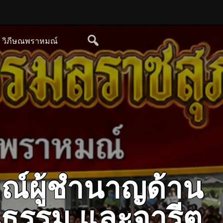
ย วิภีษณพราหมณ์
ณ์ผู้ชำนาญด้าน
ฒนธรรม และจารีต