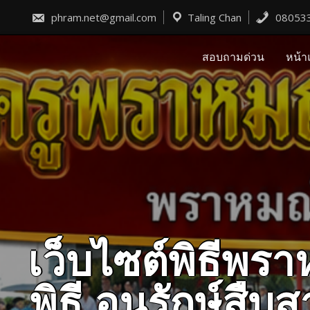
Skip
to
phram.net@gmail.com
Taling Chan
08053
content
สอบถามด่วน
หน้า
เว็บไซต์พิธีพ
พิธี อนุรักษ์ส