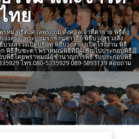
งไทย
 พิธีตั้งศาลพระภูมิ ตั้งศาลเจ้าที่ตายาย พิธีตั้ง
ธีบวงสรวงพระบรมราชานุสาวรีย์ พิธีบวงสรวงสิ่ง
ิธีบวงสรวงเปิดบริษัท พิธีบวงสรวงเปิดโรงงาน พิธี
 พิธีสืบชะตา พราหมณ์พิธีที่มีผู้เชิญไปประกอบพิธี
บพิธีโดยพราหมณ์ผู้ชำนาญการพิธี รับประกอบพิธี
805335929 โทร.080-5335929 089-5893139 สอบถาม