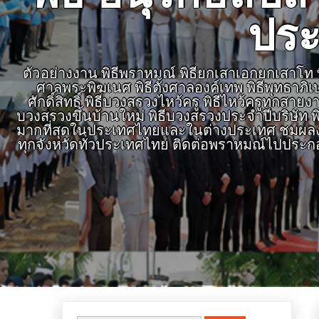
ประ
ตัวอย่างงาน พิธีพราหมณ์ พิธียกเสาเอกยกเสาโท พิธ
ศาลพระพิฆเนศ พิธีตั้งศาลองค์เทพ พิธีพุทธาภิ
ศักดิ์สิทธิ์ พิธีบวงสรวงไหว้ครู พิธีไหว้ครูทุก
บวงสรวงขึ้นบ้านใหม่ พิธีบวงสรวงประจำปีบริษัท พิ
มากที่สุดในประเทศไทยและในต่างประเทศ ชมผลงาน
ทุกจังหวัดทั่วประเทศไทย ติดต่อพราหมณ์ไปประก