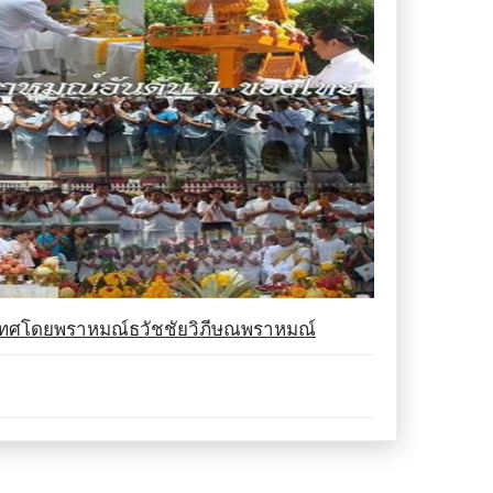
เทศโดยพราหมณ์ธวัชชัยวิภีษณพราหมณ์