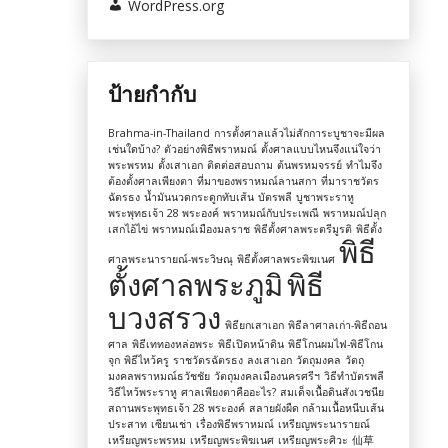
WordPress.org
ป้ายกำกับ
Brahma-in-Thailand
การตั้งศาลแล้วไม่สักการะบูชาจะมีผล
เช่นใดบ้าง?
ตัวอย่างพิธีพราหมณ์
ตั้งศาลแบบไหนจึงแน่ใจว่า
พระพรหม
ตั้งเสาเอก
ติดต่อสอบถาม
ต้นพรหมจรรย์
ทำไมจึง
ต้องตั้งศาลเพียงตา
ที่มาของพราหมณ์ลานสกา
ที่มาราชวัตร
ฉัตรธง
น้ำมันนวดกระดูกทับเส้น
บัตรพลี
บูชาพระราหู
พระพุทธเจ้า 28 พระองค์
พราหมณ์กับประเพณี
พราหมณ์ปลุก
เสกไอ้ไข่
พราหมณ์เมืองมลราช
พิธีตั้งศาลพระตรีมูรติ
พิธีตั้ง
พิธี
ศาลพระนารายณ์-พระวิษณุ
พิธีตั้งศาลพระพิฆเนศ
ตั้งศาลพระภูมิ
พิธี
บวงสรวง
พิธียกเสาเอก
พิธีลาศาลเก่า-พิธีถอน
ศาล
พิธีเททองหล่อพระ
พิธีเปิดหน้าดิน
พิธีโกนผมไฟ-พิธีโกน
จุก
พิธีไหว้ครู
ราชวัตรฉัตรธง
ลงเสาเอก
วัตถุมงคล
วัตถุ
มงคลพราหมณ์ธวัชชัย
วัตถุมงคลเมืองนครศรีฯ
วิธีทำบัตรพลี
วิธีไหว้พระราหู
ศาลเพียงตาคืออะไร?
สมเด็จเนื้อดินสังเวชนีย
สถานพระพุทธเจ้า 28 พระองค์
สลายผังผืด กล้ามเนื้อหนีบเส้น
ประสาท
เซียนเช่า
เรื่องพิธีพราหมณ์
เหรียญพระนารายณ์
เหรียญพระพรหม
เหรียญพระพิฆเนศ
เหรียญพระศิวะ
仙草