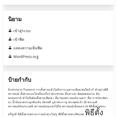
นิยาม
เข้าสู่ระบบ
เข้าฟีด
แสดงความเห็นฟีด
WordPress.org
ป้ายกำกับ
Brahma-in-Thailand
การตั้งศาลแล้วไม่สักการะบูชาจะมีผลเช่นใดบ้าง?
ตัวอย่างพิธี
พราหมณ์
ตั้งศาลแบบไหนจึงแน่ใจว่าพระพรหม
ตั้งเสาเอก
ติดต่อสอบถาม
ต้น
พรหมจรรย์
ทำไมจึงต้องตั้งศาลเพียงตา
ที่มาของพราหมณ์ลานสกา
ที่มาราชวัตรฉัตร
ธง
น้ำมันนวดกระดูกทับเส้น
บัตรพลี
บูชาพระราหู
พระพุทธเจ้า 28 พระองค์
พราหมณ์กับประเพณี
พราหมณ์ปลุกเสกไอ้ไข่
พราหมณ์เมืองมลราช
พิธีตั้งศาลพระ
พิธีตั้ง
ตรีมูรติ
พิธีตั้งศาลพระนารายณ์-พระวิษณุ
พิธีตั้งศาลพระพิฆเนศ