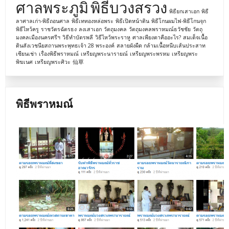
ศาลพระภูมิ
พิธีบวงสรวง
พิธียกเสาเอก
พิธี
ลาศาลเก่า-พิธีถอนศาล
พิธีเททองหล่อพระ
พิธีเปิดหน้าดิน
พิธีโกนผมไฟ-พิธีโกนจุก
พิธีไหว้ครู
ราชวัตรฉัตรธง
ลงเสาเอก
วัตถุมงคล
วัตถุมงคลพราหมณ์ธวัชชัย
วัตถุ
มงคลเมืองนครศรีฯ
วิธีทำบัตรพลี
วิธีไหว้พระราหู
ศาลเพียงตาคืออะไร?
สมเด็จเนื้อ
ดินสังเวชนียสถานพระพุทธเจ้า 28 พระองค์
สลายผังผืด กล้ามเนื้อหนีบเส้นประสาท
เซียนเช่า
เรื่องพิธีพราหมณ์
เหรียญพระนารายณ์
เหรียญพระพรหม
เหรียญพระ
พิฆเนศ
เหรียญพระศิวะ
仙草
พิธีพราหมณ์