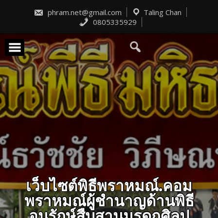
Skip
to
phram.net@gmail.com
Taling Chan
content
0805335929
เว็บไซต์พิธีพราหมณ์.คอม
พราหมณ์ผู้ชำนาญด้านพิธี
อนุรักษ์สืบสานมรดกศิลป