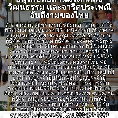
วัฒนธรรม และจารีตประเพณี
อันดีงามของไทย
ตัวอย่างงาน พิธีพราหมณ์ พิธียกเสาเอกยกเสาโท
พิธีตอกเสาเข็มต้นแรก พิธีวางศิลาฤกษ์ พิธีตั้งศาล
พระพรหม พิธีตั้งศาลพระภูมิ ตั้งศาลเจ้าที่ตายาย
พิธีตั้งศาลพระพิฆเนศ พิธีตั้งศาลองค์เทพ พิธีพุทธ
าภิเษกเทวาภิเษก พิธีเททองหล่อพระ พิธีเปิดกล้อง
ละคร พิธีบวงสรวงพระบรมราชานุสาวรีย์ พิธี
บวงสรวงสิ่งศักดิ์สิทธิ์ พิธีบวงสรวงไหว้ครู พิธีไหว้
ครูทุกสายงาน พิธีไหว้ครูแพทย์แผนไทย พิธี
บวงสรวงรุกขเทวดา พิธีบวงสรวงเปิดบริษัท พิธี
บวงสรวงเปิดโรงงาน พิธีบวงสรวงขึ้นบ้านใหม่ พิธี
บวงสรวงประจำปีบริษัท พิธีทำบุญประจำปี
โรงงาน พิธีโกนผมไฟ พิธีตัดจุกโกนจุก พิธีสืบ
ชะตา พราหมณ์พิธีที่มีผู้เชิญไปประกอบพิธีมาก
ที่สุดในประเทศไทยและในต่างประเทศ ชมผลงาน
พิธีพราหมณ์ รับประกอบพิธีพราหมณ์ทุกพิธี
ประกอบพิธีโดยพราหมณ์ผู้ชำนาญการพิธี รับ
ประกอบพิธีทุกจังหวัดทั่วประเทศไทย ติดต่อ
พราหมณ์ไปประกอบพิธี โทร: 080-533-5929