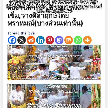
089-589-3139 ไลน์: 0805335929 โทร.080-
ผลงานการยกเสาเอก,ลงเสา
5335929 089-5893139 สอบถามข้อมูลทางไลน์
ไอดี 0805335929
เข็ม,วางศิลาฤกษ์โดย
พราหมณ์(บางส่วนเท่านั้น)
Spread the love