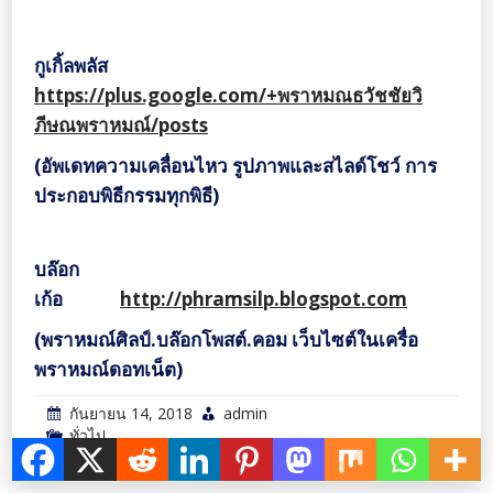
กูเกิ้ลพลัส
https://plus.google.com/+พราหมณธวัชชัยวิ
ภีษณพราหมณ์/posts
(อัพเดทความเคลื่อนไหว รูปภาพและสไลด์โชว์ การ
ประกอบพิธีกรรมทุกพิธี)
บล๊อก
เก้อ
http://phramsilp.blogspot.com
(พราหมณ์ศิลป์.บล๊อกโพสต์.คอม เว็บไซต์ในเครื่อ
พราหมณ์ดอทเน็ต)
กันยายน 14, 2018
admin
ทั่วไป