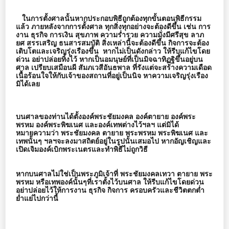
ในการตั้งศาลนั้นหากประกอบพิธีถูกต้องทุกขั้นตอนพิธีกรรม
แล้ว ภายหลังจากการตั้งศาล ทุกสิ่งทุกอย่างจะต้องดีขึ้น เช่น การ
งาน ธุรกิจ การเงิน สุขภาพ ความร่ำรวย ความมั่งมีศรีสุข ลาภ
ยศ สรรเสริญ ธนสารสมบัติ สิ่งเหล่านี้จะต้องดีขึ้น กิจการจะต้อง
เติบโตและเจริญรุ่งเรืองขึ้น หากไม่เป็นดังกล่าว ให้รีบแก้ไขโดย
ด่วน อย่าปล่อยทิ้งไว้ หากเป็นอมนุษย์ที่เป็นมิจฉาทิฏฐิขึ้นอยู่บน
ศาล เปรียบเสมือนผี สัมภเวสีอันธพาล ที่รังแต่จะสร้างความเดือด
เนื้อร้อนใจให้กับเจ้าของสถานที่อยู่เป็นนิจ หาความเจริญรุ่งเรือง
มิได้เลย
บนศาลของท่านได้ตั้งองค์พระชัยมงคล องค์ตายาย องค์พระ
พรหม องค์พระพิฆเนศ และองค์เทพต่างไว้ฯลฯ แต่มิได้
หมายความว่า พระชัยมงคล ตายาย พระพรหม พระพิฆเนศ และ
เทพนั้นๆ ฯลฯจะลงมาสถิตย์อยู่ในรูปนั้นเสมอไป หากอัญเชิญและ
เปิดเจิมองค์เบิกพระเนตรและทำพิธีไม่ถูกวิธี
หากบนศาลไม่ใช่เป็นพระภูมิเจ้าที่ พระชัยมงคลเทวา ตายาย พระ
พรหม หรือเทพองค์นั้นๆที่เราตั้งไว้บนศาล ให้รีบแก้ไขโดยด่วน
อย่าปล่อยไว้ให้การงาน ธุรกิจ กิจการ ครอบครัวและชีวิตตกต่ำ
ย่ำแย่ไปกว่านี้