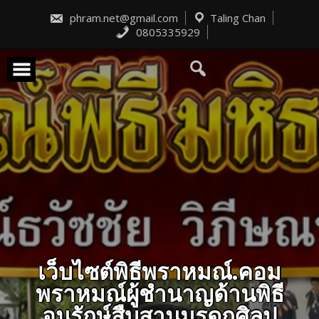
Skip
to
phram.net@gmail.com
Taling Chan
content
0805335929
เว็บไซต์พิธีพราหมณ์.คอม
พราหมณ์ผู้ชำนาญด้านพิธี
อนุรักษ์สืบสานมรดกศิลป