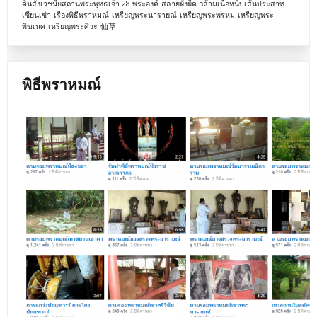
ดินสังเวชนียสถานพระพุทธเจ้า 28 พระองค์
สลายผังผืด กล้ามเนื้อหนีบเส้นประสาท
เซียนเช่า
เรื่องพิธีพราหมณ์
เหรียญพระนารายณ์
เหรียญพระพรหม
เหรียญพระ
พิฆเนศ
เหรียญพระศิวะ
仙草
พิธีพราหมณ์