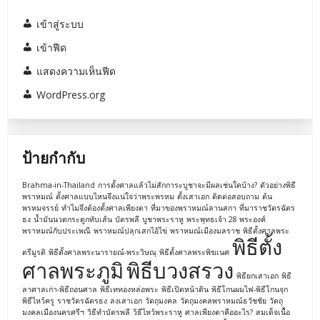
เข้าสู่ระบบ
เข้าฟีด
แสดงความเห็นฟีด
WordPress.org
ป้ายกำกับ
Brahma-in-Thailand
การตั้งศาลแล้วไม่สักการะบูชาจะมีผลเช่นใดบ้าง?
ตัวอย่างพิธี
พราหมณ์
ตั้งศาลแบบไหนจึงแน่ใจว่าพระพรหม
ตั้งเสาเอก
ติดต่อสอบถาม
ต้น
พรหมจรรย์
ทำไมจึงต้องตั้งศาลเพียงตา
ที่มาของพราหมณ์ลานสกา
ที่มาราชวัตรฉัตร
ธง
น้ำมันนวดกระดูกทับเส้น
บัตรพลี
บูชาพระราหู
พระพุทธเจ้า 28 พระองค์
พราหมณ์กับประเพณี
พราหมณ์ปลุกเสกไอ้ไข่
พราหมณ์เมืองมลราช
พิธีตั้งศาลพระ
พิธีตั้ง
ตรีมูรติ
พิธีตั้งศาลพระนารายณ์-พระวิษณุ
พิธีตั้งศาลพระพิฆเนศ
ศาลพระภูมิ
พิธีบวงสรวง
พิธียกเสาเอก
พิธี
ลาศาลเก่า-พิธีถอนศาล
พิธีเททองหล่อพระ
พิธีเปิดหน้าดิน
พิธีโกนผมไฟ-พิธีโกนจุก
พิธีไหว้ครู
ราชวัตรฉัตรธง
ลงเสาเอก
วัตถุมงคล
วัตถุมงคลพราหมณ์ธวัชชัย
วัตถุ
มงคลเมืองนครศรีฯ
วิธีทำบัตรพลี
วิธีไหว้พระราหู
ศาลเพียงตาคืออะไร?
สมเด็จเนื้อ