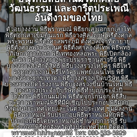
วัฒนธรรม และจารีตประเพณี
อันดีงามของไทย
ตัวอย่างงาน พิธีพราหมณ์ พิธียกเสาเอกยกเสาโท
พิธีตอกเสาเข็มต้นแรก พิธีวางศิลาฤกษ์ พิธีตั้งศาล
พระพรหม พิธีตั้งศาลพระภูมิ ตั้งศาลเจ้าที่ตายาย
พิธีตั้งศาลพระพิฆเนศ พิธีตั้งศาลองค์เทพ พิธีพุทธ
าภิเษกเทวาภิเษก พิธีเททองหล่อพระ พิธีเปิดกล้อง
ละคร พิธีบวงสรวงพระบรมราชานุสาวรีย์ พิธี
บวงสรวงสิ่งศักดิ์สิทธิ์ พิธีบวงสรวงไหว้ครู พิธีไหว้
ครูทุกสายงาน พิธีไหว้ครูแพทย์แผนไทย พิธี
บวงสรวงรุกขเทวดา พิธีบวงสรวงเปิดบริษัท พิธี
บวงสรวงเปิดโรงงาน พิธีบวงสรวงขึ้นบ้านใหม่ พิธี
บวงสรวงประจำปีบริษัท พิธีทำบุญประจำปี
โรงงาน พิธีโกนผมไฟ พิธีตัดจุกโกนจุก พิธีสืบ
ชะตา พราหมณ์พิธีที่มีผู้เชิญไปประกอบพิธีมาก
ที่สุดในประเทศไทยและในต่างประเทศ ชมผลงาน
พิธีพราหมณ์ รับประกอบพิธีพราหมณ์ทุกพิธี
ประกอบพิธีโดยพราหมณ์ผู้ชำนาญการพิธี รับ
ประกอบพิธีทุกจังหวัดทั่วประเทศไทย ติดต่อ
พราหมณ์ไปประกอบพิธี โทร: 080-533-5929