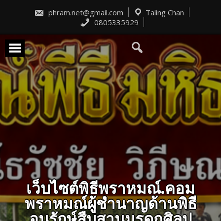
Skip
to
phram.net@gmail.com
Taling Chan
content
0805335929
เว็บไซต์พิธีพราหมณ์.คอม
พราหมณ์ผู้ชำนาญด้านพิธี
อนุรักษ์สืบสานมรดกศิลป