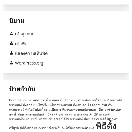
นิยาม
เข้าสู่ระบบ
เข้าฟีด
แสดงความเห็นฟีด
WordPress.org
ป้ายกำกับ
Brahma-in-Thailand
การตั้งศาลแล้วไม่สักการะบูชาจะมีผลเช่นใดบ้าง?
ตัวอย่างพิธี
พราหมณ์
ตั้งศาลแบบไหนจึงแน่ใจว่าพระพรหม
ตั้งเสาเอก
ติดต่อสอบถาม
ต้น
พรหมจรรย์
ทำไมจึงต้องตั้งศาลเพียงตา
ที่มาของพราหมณ์ลานสกา
ที่มาราชวัตรฉัตร
ธง
น้ำมันนวดกระดูกทับเส้น
บัตรพลี
บูชาพระราหู
พระพุทธเจ้า 28 พระองค์
พราหมณ์กับประเพณี
พราหมณ์ปลุกเสกไอ้ไข่
พราหมณ์เมืองมลราช
พิธีตั้งศาลพระ
พิธีตั้ง
ตรีมูรติ
พิธีตั้งศาลพระนารายณ์-พระวิษณุ
พิธีตั้งศาลพระพิฆเนศ