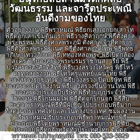
วัฒนธรรม และจารีตประเพณี
อันดีงามของไทย
ตัวอย่างงาน พิธีพราหมณ์ พิธียกเสาเอกยกเสาโท
พิธีตอกเสาเข็มต้นแรก พิธีวางศิลาฤกษ์ พิธีตั้งศาล
พระพรหม พิธีตั้งศาลพระภูมิ ตั้งศาลเจ้าที่ตายาย
พิธีตั้งศาลพระพิฆเนศ พิธีตั้งศาลองค์เทพ พิธีพุทธ
าภิเษกเทวาภิเษก พิธีเททองหล่อพระ พิธีเปิดกล้อง
ละคร พิธีบวงสรวงพระบรมราชานุสาวรีย์ พิธี
บวงสรวงสิ่งศักดิ์สิทธิ์ พิธีบวงสรวงไหว้ครู พิธีไหว้
ครูทุกสายงาน พิธีไหว้ครูแพทย์แผนไทย พิธี
บวงสรวงรุกขเทวดา พิธีบวงสรวงเปิดบริษัท พิธี
บวงสรวงเปิดโรงงาน พิธีบวงสรวงขึ้นบ้านใหม่ พิธี
บวงสรวงประจำปีบริษัท พิธีทำบุญประจำปี
โรงงาน พิธีโกนผมไฟ พิธีตัดจุกโกนจุก พิธีสืบ
ชะตา พราหมณ์พิธีที่มีผู้เชิญไปประกอบพิธีมาก
ที่สุดในประเทศไทยและในต่างประเทศ ชมผลงาน
พิธีพราหมณ์ รับประกอบพิธีพราหมณ์ทุกพิธี
ประกอบพิธีโดยพราหมณ์ผู้ชำนาญการพิธี รับ
ประกอบพิธีทุกจังหวัดทั่วประเทศไทย ติดต่อ
พราหมณ์ไปประกอบพิธี โทร: 080-533-5929