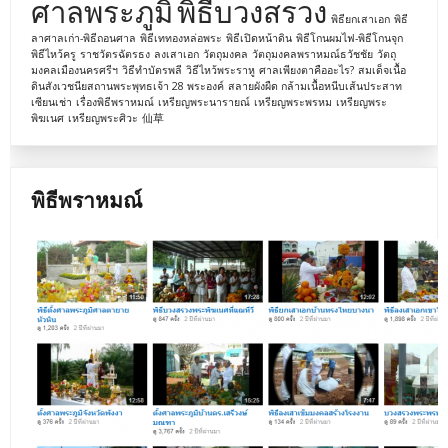
ศาลพระภูมิ
พิธีบวงสรวง
พิธียกเสาเอก
พิธี
ลาศาลเก่า-พิธีถอนศาล
พิธีเททองหล่อพระ
พิธีเปิดหน้าดิน
พิธีโกนผมไฟ-พิธีโกนจุก
พิธีไหว้ครู
ราชวัตรฉัตรธง
ลงเสาเอก
วัตถุมงคล
วัตถุมงคลพราหมณ์ธวัชชัย
วัตถุ
มงคลเมืองนครศรีฯ
วิธีทำบัตรพลี
วิธีไหว้พระราหู
ศาลเพียงตาคืออะไร?
สมเด็จเนื้อ
ดินสังเวชนียสถานพระพุทธเจ้า 28 พระองค์
สลายผังผืด กล้ามเนื้อหนีบเส้นประสาท
เซียนเช่า
เรื่องพิธีพราหมณ์
เหรียญพระนารายณ์
เหรียญพระพรหม
เหรียญพระ
พิฆเนศ
เหรียญพระศิวะ
仙草
พิธีพราหมณ์