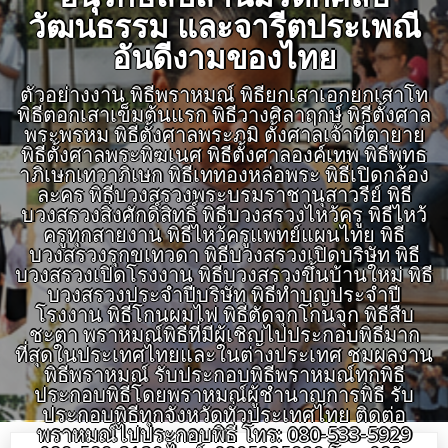
วัฒนธรรม และจารีตประเพณี
อันดีงามของไทย
ตัวอย่างงาน พิธีพราหมณ์ พิธียกเสาเอกยกเสาโท
พิธีตอกเสาเข็มต้นแรก พิธีวางศิลาฤกษ์ พิธีตั้งศาล
พระพรหม พิธีตั้งศาลพระภูมิ ตั้งศาลเจ้าที่ตายาย
พิธีตั้งศาลพระพิฆเนศ พิธีตั้งศาลองค์เทพ พิธีพุทธ
าภิเษกเทวาภิเษก พิธีเททองหล่อพระ พิธีเปิดกล้อง
ละคร พิธีบวงสรวงพระบรมราชานุสาวรีย์ พิธี
บวงสรวงสิ่งศักดิ์สิทธิ์ พิธีบวงสรวงไหว้ครู พิธีไหว้
ครูทุกสายงาน พิธีไหว้ครูแพทย์แผนไทย พิธี
บวงสรวงรุกขเทวดา พิธีบวงสรวงเปิดบริษัท พิธี
บวงสรวงเปิดโรงงาน พิธีบวงสรวงขึ้นบ้านใหม่ พิธี
บวงสรวงประจำปีบริษัท พิธีทำบุญประจำปี
โรงงาน พิธีโกนผมไฟ พิธีตัดจุกโกนจุก พิธีสืบ
ชะตา พราหมณ์พิธีที่มีผู้เชิญไปประกอบพิธีมาก
ที่สุดในประเทศไทยและในต่างประเทศ ชมผลงาน
พิธีพราหมณ์ รับประกอบพิธีพราหมณ์ทุกพิธี
ประกอบพิธีโดยพราหมณ์ผู้ชำนาญการพิธี รับ
ประกอบพิธีทุกจังหวัดทั่วประเทศไทย ติดต่อ
พราหมณ์ไปประกอบพิธี โทร: 080-533-5929