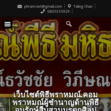
Skip
to
phram.net@gmail.com
Taling Chan
content
0805335929
เว็บไซต์พิธีพราหมณ์.คอม
พราหมณ์ผู้ชำนาญด้านพิธี
อนุรักษ์สืบสานมรดกศิลป