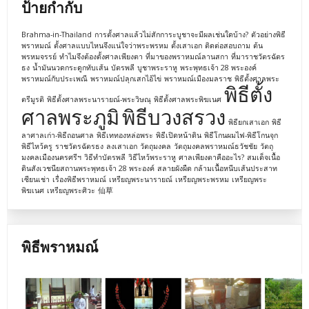
ป้ายกำกับ
Brahma-in-Thailand
การตั้งศาลแล้วไม่สักการะบูชาจะมีผลเช่นใดบ้าง?
ตัวอย่างพิธี
พราหมณ์
ตั้งศาลแบบไหนจึงแน่ใจว่าพระพรหม
ตั้งเสาเอก
ติดต่อสอบถาม
ต้น
พรหมจรรย์
ทำไมจึงต้องตั้งศาลเพียงตา
ที่มาของพราหมณ์ลานสกา
ที่มาราชวัตรฉัตร
ธง
น้ำมันนวดกระดูกทับเส้น
บัตรพลี
บูชาพระราหู
พระพุทธเจ้า 28 พระองค์
พราหมณ์กับประเพณี
พราหมณ์ปลุกเสกไอ้ไข่
พราหมณ์เมืองมลราช
พิธีตั้งศาลพระ
พิธีตั้ง
ตรีมูรติ
พิธีตั้งศาลพระนารายณ์-พระวิษณุ
พิธีตั้งศาลพระพิฆเนศ
ศาลพระภูมิ
พิธีบวงสรวง
พิธียกเสาเอก
พิธี
ลาศาลเก่า-พิธีถอนศาล
พิธีเททองหล่อพระ
พิธีเปิดหน้าดิน
พิธีโกนผมไฟ-พิธีโกนจุก
พิธีไหว้ครู
ราชวัตรฉัตรธง
ลงเสาเอก
วัตถุมงคล
วัตถุมงคลพราหมณ์ธวัชชัย
วัตถุ
มงคลเมืองนครศรีฯ
วิธีทำบัตรพลี
วิธีไหว้พระราหู
ศาลเพียงตาคืออะไร?
สมเด็จเนื้อ
ดินสังเวชนียสถานพระพุทธเจ้า 28 พระองค์
สลายผังผืด กล้ามเนื้อหนีบเส้นประสาท
เซียนเช่า
เรื่องพิธีพราหมณ์
เหรียญพระนารายณ์
เหรียญพระพรหม
เหรียญพระ
พิฆเนศ
เหรียญพระศิวะ
仙草
พิธีพราหมณ์