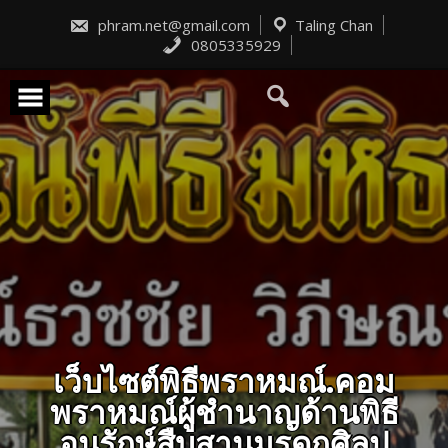
Skip
to
phram.net@gmail.com
Taling Chan
content
0805335929
เว็บไซต์พิธีพราหมณ์.คอม
พราหมณ์ผู้ชำนาญด้านพิธี
อนุรักษ์สืบสานมรดกศิลป