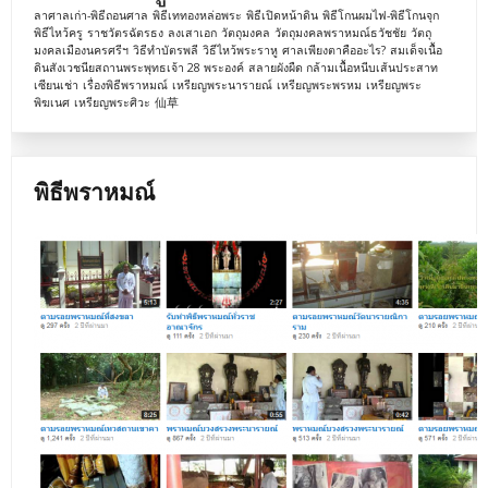
ลาศาลเก่า-พิธีถอนศาล
พิธีเททองหล่อพระ
พิธีเปิดหน้าดิน
พิธีโกนผมไฟ-พิธีโกนจุก
พิธีไหว้ครู
ราชวัตรฉัตรธง
ลงเสาเอก
วัตถุมงคล
วัตถุมงคลพราหมณ์ธวัชชัย
วัตถุ
มงคลเมืองนครศรีฯ
วิธีทำบัตรพลี
วิธีไหว้พระราหู
ศาลเพียงตาคืออะไร?
สมเด็จเนื้อ
ดินสังเวชนียสถานพระพุทธเจ้า 28 พระองค์
สลายผังผืด กล้ามเนื้อหนีบเส้นประสาท
เซียนเช่า
เรื่องพิธีพราหมณ์
เหรียญพระนารายณ์
เหรียญพระพรหม
เหรียญพระ
พิฆเนศ
เหรียญพระศิวะ
仙草
พิธีพราหมณ์