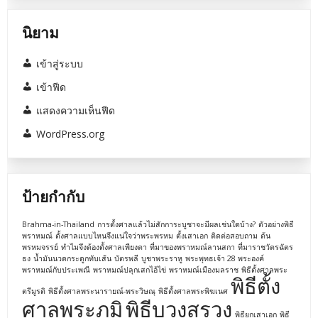
นิยาม
เข้าสู่ระบบ
เข้าฟีด
แสดงความเห็นฟีด
WordPress.org
ป้ายกำกับ
Brahma-in-Thailand
การตั้งศาลแล้วไม่สักการะบูชาจะมีผลเช่นใดบ้าง?
ตัวอย่างพิธี
พราหมณ์
ตั้งศาลแบบไหนจึงแน่ใจว่าพระพรหม
ตั้งเสาเอก
ติดต่อสอบถาม
ต้น
พรหมจรรย์
ทำไมจึงต้องตั้งศาลเพียงตา
ที่มาของพราหมณ์ลานสกา
ที่มาราชวัตรฉัตร
ธง
น้ำมันนวดกระดูกทับเส้น
บัตรพลี
บูชาพระราหู
พระพุทธเจ้า 28 พระองค์
พราหมณ์กับประเพณี
พราหมณ์ปลุกเสกไอ้ไข่
พราหมณ์เมืองมลราช
พิธีตั้งศาลพระ
พิธีตั้ง
ตรีมูรติ
พิธีตั้งศาลพระนารายณ์-พระวิษณุ
พิธีตั้งศาลพระพิฆเนศ
ศาลพระภูมิ
พิธีบวงสรวง
พิธียกเสาเอก
พิธี