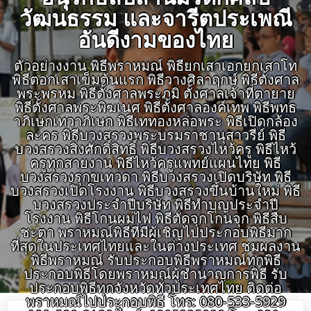
วัฒนธรรม และจารีตประเพณี
อันดีงามของไทย
ตัวอย่างงาน พิธีพราหมณ์ พิธียกเสาเอกยกเสาโท
พิธีตอกเสาเข็มต้นแรก พิธีวางศิลาฤกษ์ พิธีตั้งศาล
พระพรหม พิธีตั้งศาลพระภูมิ ตั้งศาลเจ้าที่ตายาย
พิธีตั้งศาลพระพิฆเนศ พิธีตั้งศาลองค์เทพ พิธีพุทธ
าภิเษกเทวาภิเษก พิธีเททองหล่อพระ พิธีเปิดกล้อง
ละคร พิธีบวงสรวงพระบรมราชานุสาวรีย์ พิธี
บวงสรวงสิ่งศักดิ์สิทธิ์ พิธีบวงสรวงไหว้ครู พิธีไหว้
ครูทุกสายงาน พิธีไหว้ครูแพทย์แผนไทย พิธี
บวงสรวงรุกขเทวดา พิธีบวงสรวงเปิดบริษัท พิธี
บวงสรวงเปิดโรงงาน พิธีบวงสรวงขึ้นบ้านใหม่ พิธี
บวงสรวงประจำปีบริษัท พิธีทำบุญประจำปี
โรงงาน พิธีโกนผมไฟ พิธีตัดจุกโกนจุก พิธีสืบ
ชะตา พราหมณ์พิธีที่มีผู้เชิญไปประกอบพิธีมาก
ที่สุดในประเทศไทยและในต่างประเทศ ชมผลงาน
พิธีพราหมณ์ รับประกอบพิธีพราหมณ์ทุกพิธี
ประกอบพิธีโดยพราหมณ์ผู้ชำนาญการพิธี รับ
ประกอบพิธีทุกจังหวัดทั่วประเทศไทย ติดต่อ
พราหมณ์ไปประกอบพิธี โทร: 080-533-5929