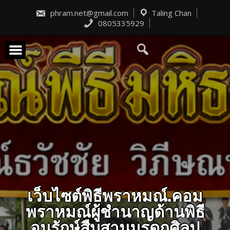
Skip
to
phram.net@gmail.com
Taling Chan
content
0805335929
เว็บไซต์พิธีพราหมณ์.คอม
พราหมณ์ผู้ชำนาญด้านพิธี
อนุรักษ์สืบสานมรดกศิลป