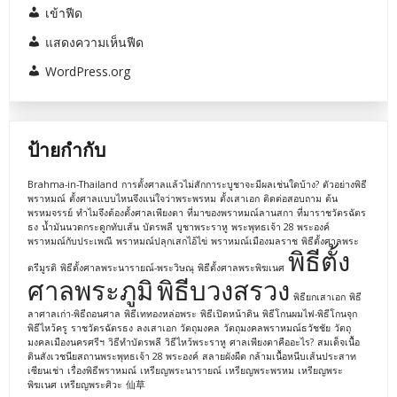
เข้าฟีด
แสดงความเห็นฟีด
WordPress.org
ป้ายกำกับ
Brahma-in-Thailand
การตั้งศาลแล้วไม่สักการะบูชาจะมีผลเช่นใดบ้าง?
ตัวอย่างพิธี
พราหมณ์
ตั้งศาลแบบไหนจึงแน่ใจว่าพระพรหม
ตั้งเสาเอก
ติดต่อสอบถาม
ต้น
พรหมจรรย์
ทำไมจึงต้องตั้งศาลเพียงตา
ที่มาของพราหมณ์ลานสกา
ที่มาราชวัตรฉัตร
ธง
น้ำมันนวดกระดูกทับเส้น
บัตรพลี
บูชาพระราหู
พระพุทธเจ้า 28 พระองค์
พราหมณ์กับประเพณี
พราหมณ์ปลุกเสกไอ้ไข่
พราหมณ์เมืองมลราช
พิธีตั้งศาลพระ
พิธีตั้ง
ตรีมูรติ
พิธีตั้งศาลพระนารายณ์-พระวิษณุ
พิธีตั้งศาลพระพิฆเนศ
ศาลพระภูมิ
พิธีบวงสรวง
พิธียกเสาเอก
พิธี
ลาศาลเก่า-พิธีถอนศาล
พิธีเททองหล่อพระ
พิธีเปิดหน้าดิน
พิธีโกนผมไฟ-พิธีโกนจุก
พิธีไหว้ครู
ราชวัตรฉัตรธง
ลงเสาเอก
วัตถุมงคล
วัตถุมงคลพราหมณ์ธวัชชัย
วัตถุ
มงคลเมืองนครศรีฯ
วิธีทำบัตรพลี
วิธีไหว้พระราหู
ศาลเพียงตาคืออะไร?
สมเด็จเนื้อ
ดินสังเวชนียสถานพระพุทธเจ้า 28 พระองค์
สลายผังผืด กล้ามเนื้อหนีบเส้นประสาท
เซียนเช่า
เรื่องพิธีพราหมณ์
เหรียญพระนารายณ์
เหรียญพระพรหม
เหรียญพระ
พิฆเนศ
เหรียญพระศิวะ
仙草