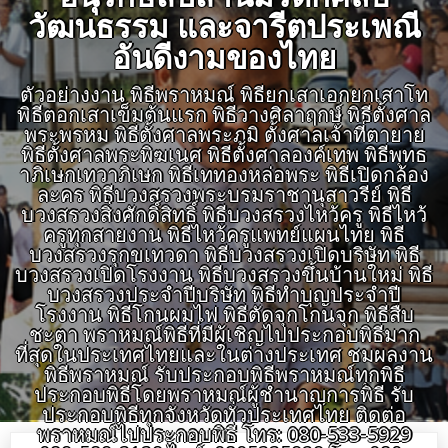
วัฒนธรรม และจารีตประเพณี
อันดีงามของไทย
ตัวอย่างงาน พิธีพราหมณ์ พิธียกเสาเอกยกเสาโท
พิธีตอกเสาเข็มต้นแรก พิธีวางศิลาฤกษ์ พิธีตั้งศาล
พระพรหม พิธีตั้งศาลพระภูมิ ตั้งศาลเจ้าที่ตายาย
พิธีตั้งศาลพระพิฆเนศ พิธีตั้งศาลองค์เทพ พิธีพุทธ
าภิเษกเทวาภิเษก พิธีเททองหล่อพระ พิธีเปิดกล้อง
ละคร พิธีบวงสรวงพระบรมราชานุสาวรีย์ พิธี
บวงสรวงสิ่งศักดิ์สิทธิ์ พิธีบวงสรวงไหว้ครู พิธีไหว้
ครูทุกสายงาน พิธีไหว้ครูแพทย์แผนไทย พิธี
บวงสรวงรุกขเทวดา พิธีบวงสรวงเปิดบริษัท พิธี
บวงสรวงเปิดโรงงาน พิธีบวงสรวงขึ้นบ้านใหม่ พิธี
บวงสรวงประจำปีบริษัท พิธีทำบุญประจำปี
โรงงาน พิธีโกนผมไฟ พิธีตัดจุกโกนจุก พิธีสืบ
ชะตา พราหมณ์พิธีที่มีผู้เชิญไปประกอบพิธีมาก
ที่สุดในประเทศไทยและในต่างประเทศ ชมผลงาน
พิธีพราหมณ์ รับประกอบพิธีพราหมณ์ทุกพิธี
ประกอบพิธีโดยพราหมณ์ผู้ชำนาญการพิธี รับ
ประกอบพิธีทุกจังหวัดทั่วประเทศไทย ติดต่อ
พราหมณ์ไปประกอบพิธี โทร: 080-533-5929