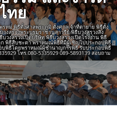
งไทย
 พิธีตั้งศาลพระภูมิ ตั้งศาลเจ้าที่ตายาย พิธีตั้ง
ธีบวงสรวงพระบรมราชานุสาวรีย์ พิธีบวงสรวงสิ่ง
ิธีบวงสรวงเปิดบริษัท พิธีบวงสรวงเปิดโรงงาน พิธี
 พิธีสืบชะตา พราหมณ์พิธีที่มีผู้เชิญไปประกอบพิธี
บพิธีโดยพราหมณ์ผู้ชำนาญการพิธี รับประกอบพิธี
805335929 โทร.080-5335929 089-5893139 สอบถาม