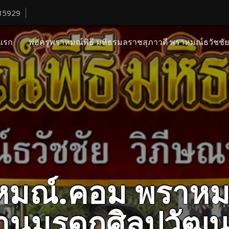
35929
แรก
พ่อครูพราหมณ์พิธี มหิธรมลราชสุภาวดี พราหมณ์ธวัชชั
ราหมณ์.คอม พราหม
ืบสานมรดกศิลปวั