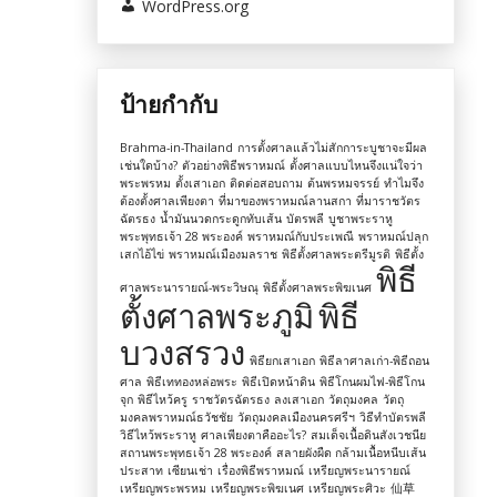
WordPress.org
ป้ายกำกับ
Brahma-in-Thailand
การตั้งศาลแล้วไม่สักการะบูชาจะมีผล
เช่นใดบ้าง?
ตัวอย่างพิธีพราหมณ์
ตั้งศาลแบบไหนจึงแน่ใจว่า
พระพรหม
ตั้งเสาเอก
ติดต่อสอบถาม
ต้นพรหมจรรย์
ทำไมจึง
ต้องตั้งศาลเพียงตา
ที่มาของพราหมณ์ลานสกา
ที่มาราชวัตร
ฉัตรธง
น้ำมันนวดกระดูกทับเส้น
บัตรพลี
บูชาพระราหู
พระพุทธเจ้า 28 พระองค์
พราหมณ์กับประเพณี
พราหมณ์ปลุก
เสกไอ้ไข่
พราหมณ์เมืองมลราช
พิธีตั้งศาลพระตรีมูรติ
พิธีตั้ง
พิธี
ศาลพระนารายณ์-พระวิษณุ
พิธีตั้งศาลพระพิฆเนศ
ตั้งศาลพระภูมิ
พิธี
บวงสรวง
พิธียกเสาเอก
พิธีลาศาลเก่า-พิธีถอน
ศาล
พิธีเททองหล่อพระ
พิธีเปิดหน้าดิน
พิธีโกนผมไฟ-พิธีโกน
จุก
พิธีไหว้ครู
ราชวัตรฉัตรธง
ลงเสาเอก
วัตถุมงคล
วัตถุ
มงคลพราหมณ์ธวัชชัย
วัตถุมงคลเมืองนครศรีฯ
วิธีทำบัตรพลี
วิธีไหว้พระราหู
ศาลเพียงตาคืออะไร?
สมเด็จเนื้อดินสังเวชนีย
สถานพระพุทธเจ้า 28 พระองค์
สลายผังผืด กล้ามเนื้อหนีบเส้น
ประสาท
เซียนเช่า
เรื่องพิธีพราหมณ์
เหรียญพระนารายณ์
เหรียญพระพรหม
เหรียญพระพิฆเนศ
เหรียญพระศิวะ
仙草