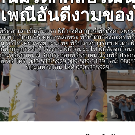
เพณีอันดีงามขอ
ีตอกเสาเข็มต้นแรก พิธีวางศิลาฤกษ์ พิธีตั้งศาลพระพรหม
เษกเทวาภิเษก พิธีเททองหล่อพระ พิธีเปิดกล้องละคร พิ
สายงาน พิธีไหว้ครูแพทย์แผนไทย พิธีบวงสรวงรุกขเทวดา พ
ธีทำบุญประจำปีโรงงาน พิธีโกนผมไฟ พิธีตัดจุกโกนจุก
พิธีพราหมณ์ รับประกอบพิธีพราหมณ์ทุกพิธี ประกอ
อบพิธี โทร: 080-533-5929 089-589-3139 ไลน์: 0
ข้อมูลทางไลน์ ไอดี 0805335929