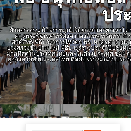
ประ
ตัวอย่างงาน พิธีพราหมณ์ พิธียกเสาเอกยกเสาโท พิธ
ศาลพระพิฆเนศ พิธีตั้งศาลองค์เทพ พิธีพุทธาภิ
ศักดิ์สิทธิ์ พิธีบวงสรวงไหว้ครู พิธีไหว้ครูทุก
บวงสรวงขึ้นบ้านใหม่ พิธีบวงสรวงประจำปีบริษัท พิ
มากที่สุดในประเทศไทยและในต่างประเทศ ชมผลงาน
ทุกจังหวัดทั่วประเทศไทย ติดต่อพราหมณ์ไปประก