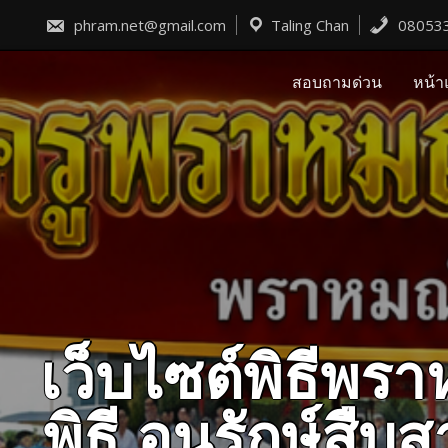
Skip
to
phram.net@gmail.com
Taling Chan
08053
content
สอบถามด่วน
หน้า
เว็บไซต์พิธีพ
พิธี อนุรักษ์ส