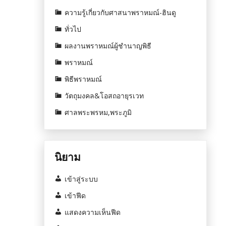
ความรู้เกี่ยวกับศาสนาพราหมณ์-ฮินดู
ทั่วไป
ผลงานพราหมณ์ผู้ชำนาญพิธี
พราหมณ์
พิธีพราหมณ์
วัตถุมงคล&โอสถอายุรเวท
ศาลพระพรหม,พระภูมิ
นิยาม
เข้าสู่ระบบ
เข้าฟีด
แสดงความเห็นฟีด