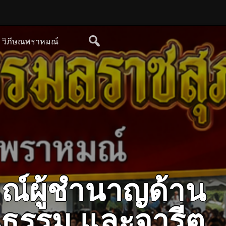
ย วิภีษณพราหมณ์
ณ์ผู้ชำนาญด้าน
ฒนธรรม และจารีต