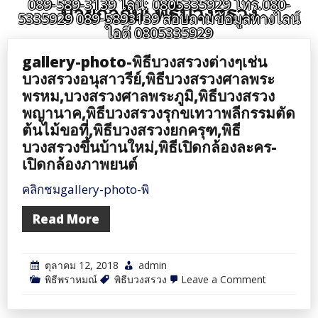
089-589-3139 ไลน์: 0805335929 โทร.080-
ป้ายกำกับ:
พิธีบวงสรวง
5335929 089-5893139 สอบถามข้อมูลทางไลน์
ไอดี 0805335929
gallery-photo-พิธีบวงสรวงต่างๆเช่น
บวงสรวงอนุสาวรีย์,พิธีบวงสรวงศาลพระ
พรหม,บวงสรวงศาลพระภูมิ,พิธีบวงสรวง
พญานาค,พิธีบวงสรวงรุกขเทวาพลีกรรมตัด
ต้นไม้ขอที่,พิธีบวงสรวงยกครุฑ,พิธี
บวงสรวงขึ้นบ้านใหม่,พิธีเปิดกล้องละคร-
เปิดกล้องภาพยนต์
คลิกชมgallery-photo-พิ
Read More
ตุลาคม 12, 2018
admin
on
พิธีพราหมณ์
พิธีบวงสรวง
Leave a Comment
gallery-
photo-
พิธี