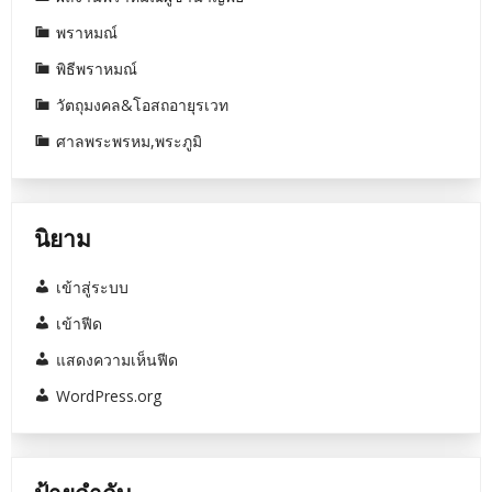
พราหมณ์
พิธีพราหมณ์
วัตถุมงคล&โอสถอายุรเวท
ศาลพระพรหม,พระภูมิ
นิยาม
เข้าสู่ระบบ
เข้าฟีด
แสดงความเห็นฟีด
WordPress.org