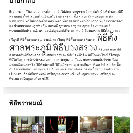
ป้ายกำกับ
Brahma-in-Thailand
การตั้งศาลแล้วไม่สักการะบูชาจะมีผลเช่นใดบ้าง?
ตัวอย่างพิธี
พราหมณ์
ตั้งศาลแบบไหนจึงแน่ใจว่าพระพรหม
ตั้งเสาเอก
ติดต่อสอบถาม
ต้น
พรหมจรรย์
ทำไมจึงต้องตั้งศาลเพียงตา
ที่มาของพราหมณ์ลานสกา
ที่มาราชวัตรฉัตร
ธง
น้ำมันนวดกระดูกทับเส้น
บัตรพลี
บูชาพระราหู
พระพุทธเจ้า 28 พระองค์
พราหมณ์กับประเพณี
พราหมณ์ปลุกเสกไอ้ไข่
พราหมณ์เมืองมลราช
พิธีตั้งศาลพระ
พิธีตั้ง
ตรีมูรติ
พิธีตั้งศาลพระนารายณ์-พระวิษณุ
พิธีตั้งศาลพระพิฆเนศ
ศาลพระภูมิ
พิธีบวงสรวง
พิธียกเสาเอก
พิธี
ลาศาลเก่า-พิธีถอนศาล
พิธีเททองหล่อพระ
พิธีเปิดหน้าดิน
พิธีโกนผมไฟ-พิธีโกนจุก
พิธีไหว้ครู
ราชวัตรฉัตรธง
ลงเสาเอก
วัตถุมงคล
วัตถุมงคลพราหมณ์ธวัชชัย
วัตถุ
มงคลเมืองนครศรีฯ
วิธีทำบัตรพลี
วิธีไหว้พระราหู
ศาลเพียงตาคืออะไร?
สมเด็จเนื้อ
ดินสังเวชนียสถานพระพุทธเจ้า 28 พระองค์
สลายผังผืด กล้ามเนื้อหนีบเส้นประสาท
เซียนเช่า
เรื่องพิธีพราหมณ์
เหรียญพระนารายณ์
เหรียญพระพรหม
เหรียญพระ
พิฆเนศ
เหรียญพระศิวะ
仙草
พิธีพราหมณ์