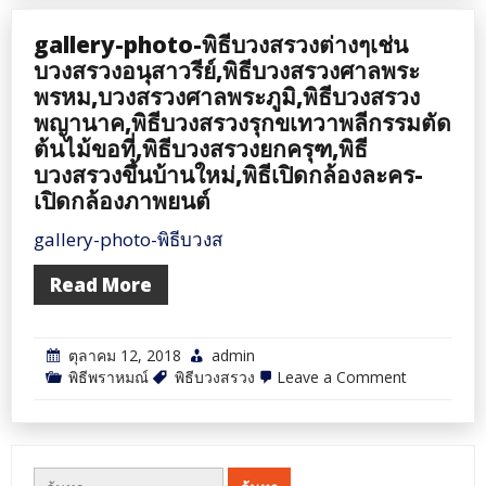
บวงสรวง
ต่างๆ
gallery-photo-พิธีบวงสรวงต่างๆเช่น
เช่น
บวงสรวง
บวงสรวงอนุสาวรีย์,พิธีบวงสรวงศาลพระ
อนุสาวรีย์,พิ
พรหม,บวงสรวงศาลพระภูมิ,พิธีบวงสรวง
บวงสรวง
ศาล
พญานาค,พิธีบวงสรวงรุกขเทวาพลีกรรมตัด
พระ
ต้นไม้ขอที่,พิธีบวงสรวงยกครุฑ,พิธี
พรหม,บวงส
ศาล
บวงสรวงขึ้นบ้านใหม่,พิธีเปิดกล้องละคร-
พระภูมิ,พิธี
เปิดกล้องภาพยนต์
บวงสรวง
พญานาค,พิธ
บวงสรวง
gallery-photo-พิธีบวงส
รุกข
เท
Read More
วา
พลี
กรรม
ตัด
ตุลาคม 12, 2018
admin
ต้นไม้
ขอ
on
พิธีพราหมณ์
พิธีบวงสรวง
Leave a Comment
ที่,พิธี
gallery-
บวงสรวง
photo-
ยก
พิธี
ครุฑ,พิธี
บวงสรวง
บวงสรวง
ต่างๆ
ค้นหา
ขึ้น
เช่น