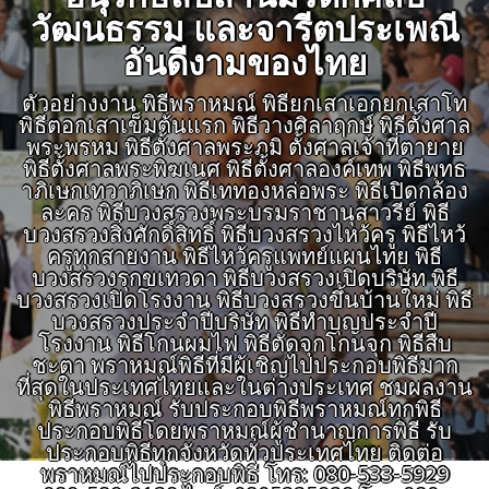
วัฒนธรรม และจารีตประเพณี
อันดีงามของไทย
ตัวอย่างงาน พิธีพราหมณ์ พิธียกเสาเอกยกเสาโท
พิธีตอกเสาเข็มต้นแรก พิธีวางศิลาฤกษ์ พิธีตั้งศาล
พระพรหม พิธีตั้งศาลพระภูมิ ตั้งศาลเจ้าที่ตายาย
พิธีตั้งศาลพระพิฆเนศ พิธีตั้งศาลองค์เทพ พิธีพุทธ
าภิเษกเทวาภิเษก พิธีเททองหล่อพระ พิธีเปิดกล้อง
ละคร พิธีบวงสรวงพระบรมราชานุสาวรีย์ พิธี
บวงสรวงสิ่งศักดิ์สิทธิ์ พิธีบวงสรวงไหว้ครู พิธีไหว้
ครูทุกสายงาน พิธีไหว้ครูแพทย์แผนไทย พิธี
บวงสรวงรุกขเทวดา พิธีบวงสรวงเปิดบริษัท พิธี
บวงสรวงเปิดโรงงาน พิธีบวงสรวงขึ้นบ้านใหม่ พิธี
บวงสรวงประจำปีบริษัท พิธีทำบุญประจำปี
โรงงาน พิธีโกนผมไฟ พิธีตัดจุกโกนจุก พิธีสืบ
ชะตา พราหมณ์พิธีที่มีผู้เชิญไปประกอบพิธีมาก
ที่สุดในประเทศไทยและในต่างประเทศ ชมผลงาน
พิธีพราหมณ์ รับประกอบพิธีพราหมณ์ทุกพิธี
ประกอบพิธีโดยพราหมณ์ผู้ชำนาญการพิธี รับ
ประกอบพิธีทุกจังหวัดทั่วประเทศไทย ติดต่อ
พราหมณ์ไปประกอบพิธี โทร: 080-533-5929