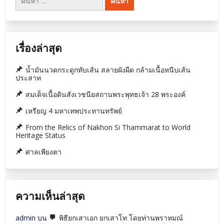
สำหรับ:
บ้าน
บวงสรวง
ใหม่,พิธี
อนุสาวรีย์,พิ
เปิด
บวงสรวง
กล้อง
ศาล
ละคร-
พระ
เปิด
พรหม,บวงส
เรื่องล่าสุด
กล้อง
ศาล
ภาพยนต์
พระภูมิ,พิธี
บวงสรวง
น้ำมันนวดกระดูกทับเส้น สลายผังผืด กล้ามเนื้อหนีบเส้น
พญานาค,พิธ
ประสาท
บวงสรวง
รุกข
สมเด็จเนื้อดินสังเวชนียสถานพระพุทธเจ้า 28 พระองค์
เท
วา
เหรียญ 4 มหาเทพประทานทรัพย์
พลี
กรรม
From the Relics of Nakhon Si Thammarat to World
ตัด
Heritage Status
ต้นไม้
ขอ
ศาลเพียงตา
ที่,พิธี
บวงสรวง
ยก
ครุฑ,พิธี
บวงสรวง
ความเห็นล่าสุด
ขึ้น
บ้าน
ใหม่,พิธี
admin
บน
พิธียกเสาเอก ยกเสาโท โดยท่านพราหมณ์
เปิด