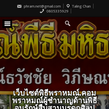
Skip
to
phram.net@gmail.com
Taling Chan
content
0805335929
เว็บไซต์พิธีพราหมณ์.คอม
พราหมณ์ผู้ชำนาญด้านพิธี
อนุรักษ์สืบสานมรดกศิลป