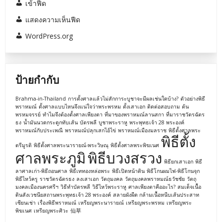
เข้าฟีด
แสดงความเห็นฟีด
WordPress.org
ป้ายกำกับ
Brahma-in-Thailand
การตั้งศาลแล้วไม่สักการะบูชาจะมีผลเช่นใดบ้าง?
ตัวอย่างพิธี
พราหมณ์
ตั้งศาลแบบไหนจึงแน่ใจว่าพระพรหม
ตั้งเสาเอก
ติดต่อสอบถาม
ต้น
พรหมจรรย์
ทำไมจึงต้องตั้งศาลเพียงตา
ที่มาของพราหมณ์ลานสกา
ที่มาราชวัตรฉัตร
ธง
น้ำมันนวดกระดูกทับเส้น
บัตรพลี
บูชาพระราหู
พระพุทธเจ้า 28 พระองค์
พราหมณ์กับประเพณี
พราหมณ์ปลุกเสกไอ้ไข่
พราหมณ์เมืองมลราช
พิธีตั้งศาลพระ
พิธีตั้ง
ตรีมูรติ
พิธีตั้งศาลพระนารายณ์-พระวิษณุ
พิธีตั้งศาลพระพิฆเนศ
ศาลพระภูมิ
พิธีบวงสรวง
พิธียกเสาเอก
พิธี
ลาศาลเก่า-พิธีถอนศาล
พิธีเททองหล่อพระ
พิธีเปิดหน้าดิน
พิธีโกนผมไฟ-พิธีโกนจุก
พิธีไหว้ครู
ราชวัตรฉัตรธง
ลงเสาเอก
วัตถุมงคล
วัตถุมงคลพราหมณ์ธวัชชัย
วัตถุ
มงคลเมืองนครศรีฯ
วิธีทำบัตรพลี
วิธีไหว้พระราหู
ศาลเพียงตาคืออะไร?
สมเด็จเนื้อ
ดินสังเวชนียสถานพระพุทธเจ้า 28 พระองค์
สลายผังผืด กล้ามเนื้อหนีบเส้นประสาท
เซียนเช่า
เรื่องพิธีพราหมณ์
เหรียญพระนารายณ์
เหรียญพระพรหม
เหรียญพระ
พิฆเนศ
เหรียญพระศิวะ
仙草