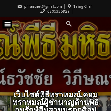
Skip
to
phram.net@gmail.com
Taling Chan
content
0805335929
เว็บไซต์พิธีพราหมณ์.คอม
พราหมณ์ผู้ชำนาญด้านพิธี
อนุรักษ์สืบสานมรดกศิลป