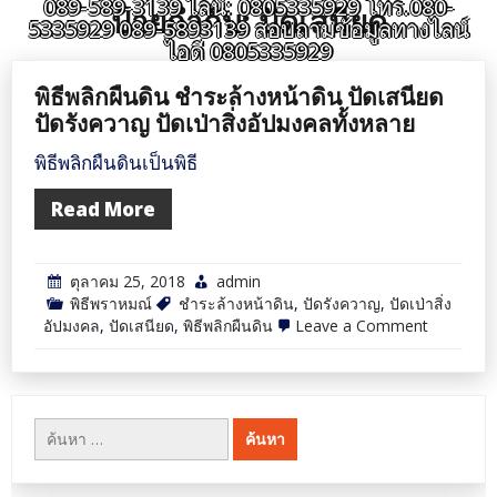
089-589-3139 ไลน์: 0805335929 โทร.080-
ป้ายกำกับ:
ปัดเสนียด
5335929 089-5893139 สอบถามข้อมูลทางไลน์
ไอดี 0805335929
พิธีพลิกผืนดิน ชำระล้างหน้าดิน ปัดเสนียด
ปัดรังควาญ ปัดเป่าสิ่งอัปมงคลทั้งหลาย
พิธีพลิกผืนดินเป็นพิธี
Read More
ตุลาคม 25, 2018
admin
พิธีพราหมณ์
ชำระล้างหน้าดิน
,
ปัดรังควาญ
,
ปัดเป่าสิ่ง
on
อัปมงคล
,
ปัดเสนียด
,
พิธีพลิกผืนดิน
Leave a Comment
พิธี
พลิก
ผืน
ดิน
ชำระ
ค้นหา
ล้าง
สำหรับ:
หน้า
ดิน
ปัด