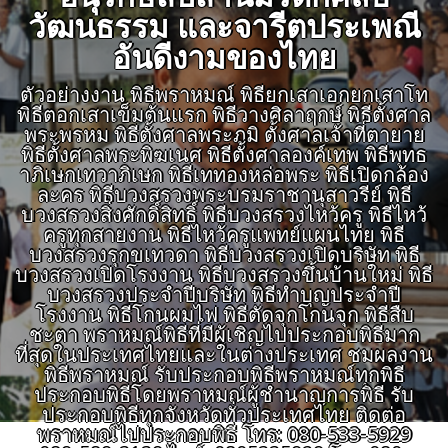
วัฒนธรรม และจารีตประเพณี
อันดีงามของไทย
ตัวอย่างงาน พิธีพราหมณ์ พิธียกเสาเอกยกเสาโท
พิธีตอกเสาเข็มต้นแรก พิธีวางศิลาฤกษ์ พิธีตั้งศาล
พระพรหม พิธีตั้งศาลพระภูมิ ตั้งศาลเจ้าที่ตายาย
พิธีตั้งศาลพระพิฆเนศ พิธีตั้งศาลองค์เทพ พิธีพุทธ
าภิเษกเทวาภิเษก พิธีเททองหล่อพระ พิธีเปิดกล้อง
ละคร พิธีบวงสรวงพระบรมราชานุสาวรีย์ พิธี
บวงสรวงสิ่งศักดิ์สิทธิ์ พิธีบวงสรวงไหว้ครู พิธีไหว้
ครูทุกสายงาน พิธีไหว้ครูแพทย์แผนไทย พิธี
บวงสรวงรุกขเทวดา พิธีบวงสรวงเปิดบริษัท พิธี
บวงสรวงเปิดโรงงาน พิธีบวงสรวงขึ้นบ้านใหม่ พิธี
บวงสรวงประจำปีบริษัท พิธีทำบุญประจำปี
โรงงาน พิธีโกนผมไฟ พิธีตัดจุกโกนจุก พิธีสืบ
ชะตา พราหมณ์พิธีที่มีผู้เชิญไปประกอบพิธีมาก
ที่สุดในประเทศไทยและในต่างประเทศ ชมผลงาน
พิธีพราหมณ์ รับประกอบพิธีพราหมณ์ทุกพิธี
ประกอบพิธีโดยพราหมณ์ผู้ชำนาญการพิธี รับ
ประกอบพิธีทุกจังหวัดทั่วประเทศไทย ติดต่อ
พราหมณ์ไปประกอบพิธี โทร: 080-533-5929