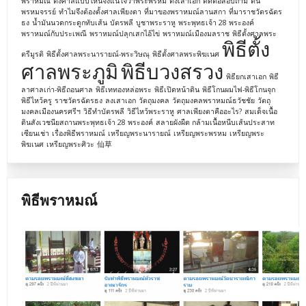
พราหมณ์
ตั้งศาลแบบไหนจึงแน่ใจว่าพระพรหม
ตั้งเสาเอก
ติดต่อสอบถาม
ต้น
พรหมจรรย์
ทำไมจึงต้องตั้งศาลเพียงตา
ที่มาของพราหมณ์ลานสกา
ที่มาราชวัตรฉัตร
ธง
น้ำมันนวดกระดูกทับเส้น
บัตรพลี
บูชาพระราหู
พระพุทธเจ้า 28 พระองค์
พราหมณ์กับประเพณี
พราหมณ์ปลุกเสกไอ้ไข่
พราหมณ์เมืองมลราช
พิธีตั้งศาลพระ
พิธีตั้ง
ตรีมูรติ
พิธีตั้งศาลพระนารายณ์-พระวิษณุ
พิธีตั้งศาลพระพิฆเนศ
ศาลพระภูมิ
พิธีบวงสรวง
พิธียกเสาเอก
พิธี
ลาศาลเก่า-พิธีถอนศาล
พิธีเททองหล่อพระ
พิธีเปิดหน้าดิน
พิธีโกนผมไฟ-พิธีโกนจุก
พิธีไหว้ครู
ราชวัตรฉัตรธง
ลงเสาเอก
วัตถุมงคล
วัตถุมงคลพราหมณ์ธวัชชัย
วัตถุ
มงคลเมืองนครศรีฯ
วิธีทำบัตรพลี
วิธีไหว้พระราหู
ศาลเพียงตาคืออะไร?
สมเด็จเนื้อ
ดินสังเวชนียสถานพระพุทธเจ้า 28 พระองค์
สลายผังผืด กล้ามเนื้อหนีบเส้นประสาท
เซียนเช่า
เรื่องพิธีพราหมณ์
เหรียญพระนารายณ์
เหรียญพระพรหม
เหรียญพระ
พิฆเนศ
เหรียญพระศิวะ
仙草
พิธีพราหมณ์