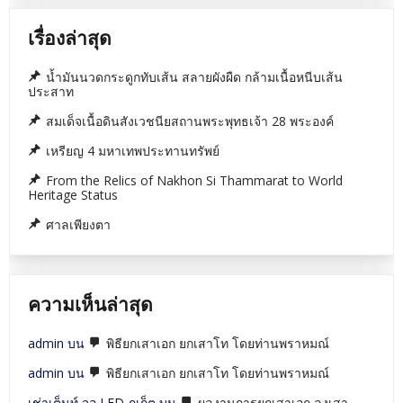
เสนียด
ปัด
รัง
เรื่องล่าสุด
ควาญ
ปัด
เป่า
น้ำมันนวดกระดูกทับเส้น สลายผังผืด กล้ามเนื้อหนีบเส้น
สิ่ง
ประสาท
อัปมงคล
ทั้ง
สมเด็จเนื้อดินสังเวชนียสถานพระพุทธเจ้า 28 พระองค์
หลาย
เหรียญ 4 มหาเทพประทานทรัพย์
From the Relics of Nakhon Si Thammarat to World
Heritage Status
ศาลเพียงตา
ความเห็นล่าสุด
admin
บน
พิธียกเสาเอก ยกเสาโท โดยท่านพราหมณ์
admin
บน
พิธียกเสาเอก ยกเสาโท โดยท่านพราหมณ์
เช่าเต็นท์ จอ LED ภูเก็ต
บน
ผลงานการยกเสาเอก,ลงเสา