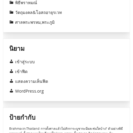
พิธีพราหมณ์
วัตถุมงคล&โอสถอายุรเวท
ศาลพระพรหม,พระภูมิ
นิยาม
เข้าสู่ระบบ
เข้าฟีด
แสดงความเห็นฟีด
WordPress.org
ป้ายกำกับ
Brahma-in-Thailand
การตั้งศาลแล้วไม่สักการะบูชาจะมีผลเช่นใดบ้าง?
ตัวอย่างพิธี