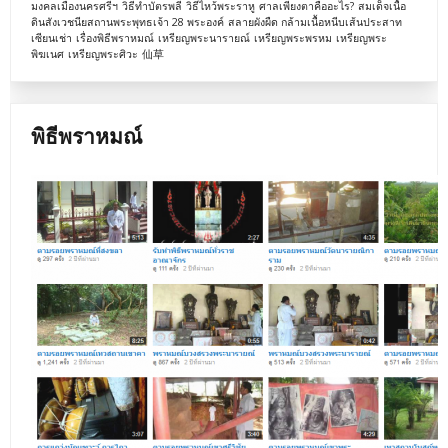
มงคลเมืองนครศรีฯ
วิธีทำบัตรพลี
วิธีไหว้พระราหู
ศาลเพียงตาคืออะไร?
สมเด็จเนื้อ
ดินสังเวชนียสถานพระพุทธเจ้า 28 พระองค์
สลายผังผืด กล้ามเนื้อหนีบเส้นประสาท
เซียนเช่า
เรื่องพิธีพราหมณ์
เหรียญพระนารายณ์
เหรียญพระพรหม
เหรียญพระ
พิฆเนศ
เหรียญพระศิวะ
仙草
พิธีพราหมณ์