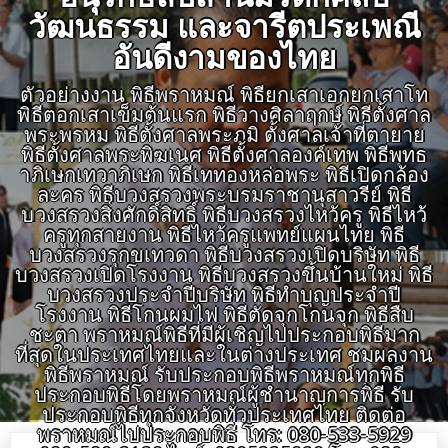
วัฒนธรรม และจารีตประเพณี
อันดีงามของไทย
ตัวอย่างงาน พิธีพราหมณ์ พิธียกเสาเอกยกเสาโท
พิธีตอกเสาเข็มต้นแรก พิธีวางศิลาฤกษ์ พิธีตั้งศาล
พระพรหม พิธีตั้งศาลพระภูมิ ตั้งศาลเจ้าที่ตายาย
พิธีตั้งศาลพระพิฆเนศ พิธีตั้งศาลองค์เทพ พิธีพุทธ
าภิเษกเทวาภิเษก พิธีเททองหล่อพระ พิธีเปิดกล้อง
ละคร พิธีบวงสรวงพระบรมราชานุสาวรีย์ พิธี
บวงสรวงสิ่งศักดิ์สิทธิ์ พิธีบวงสรวงไหว้ครู พิธีไหว้
ครูทุกสายงาน พิธีไหว้ครูแพทย์แผนไทย พิธี
บวงสรวงรุกขเทวดา พิธีบวงสรวงเปิดบริษัท พิธี
บวงสรวงเปิดโรงงาน พิธีบวงสรวงขึ้นบ้านใหม่ พิธี
บวงสรวงประจำปีบริษัท พิธีทำบุญประจำปี
โรงงาน พิธีโกนผมไฟ พิธีตัดจุกโกนจุก พิธีสืบ
ชะตา พราหมณ์พิธีที่มีผู้เชิญไปประกอบพิธีมาก
ที่สุดในประเทศไทยและในต่างประเทศ ชมผลงาน
พิธีพราหมณ์ รับประกอบพิธีพราหมณ์ทุกพิธี
ประกอบพิธีโดยพราหมณ์ผู้ชำนาญการพิธี รับ
ประกอบพิธีทุกจังหวัดทั่วประเทศไทย ติดต่อ
พราหมณ์ไปประกอบพิธี โทร: 080-533-5929