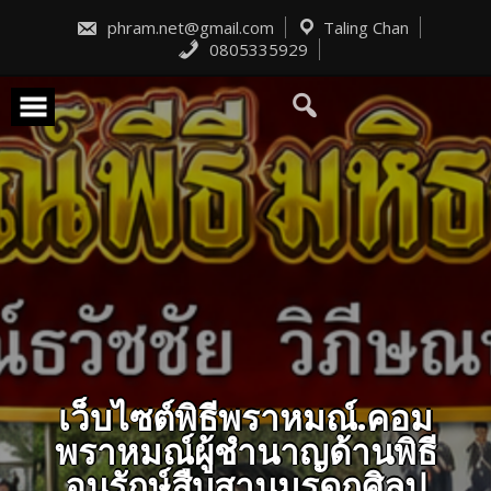
Skip
to
phram.net@gmail.com
Taling Chan
content
0805335929
เว็บไซต์พิธีพราหมณ์.คอม
พราหมณ์ผู้ชำนาญด้านพิธี
อนุรักษ์สืบสานมรดกศิลป