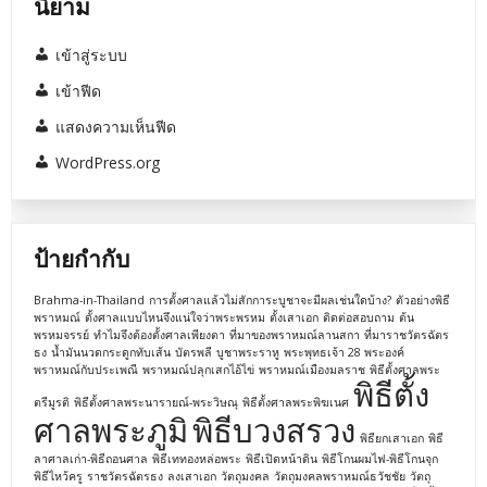
นิยาม
เข้าสู่ระบบ
เข้าฟีด
แสดงความเห็นฟีด
WordPress.org
ป้ายกำกับ
Brahma-in-Thailand
การตั้งศาลแล้วไม่สักการะบูชาจะมีผลเช่นใดบ้าง?
ตัวอย่างพิธี
พราหมณ์
ตั้งศาลแบบไหนจึงแน่ใจว่าพระพรหม
ตั้งเสาเอก
ติดต่อสอบถาม
ต้น
พรหมจรรย์
ทำไมจึงต้องตั้งศาลเพียงตา
ที่มาของพราหมณ์ลานสกา
ที่มาราชวัตรฉัตร
ธง
น้ำมันนวดกระดูกทับเส้น
บัตรพลี
บูชาพระราหู
พระพุทธเจ้า 28 พระองค์
พราหมณ์กับประเพณี
พราหมณ์ปลุกเสกไอ้ไข่
พราหมณ์เมืองมลราช
พิธีตั้งศาลพระ
พิธีตั้ง
ตรีมูรติ
พิธีตั้งศาลพระนารายณ์-พระวิษณุ
พิธีตั้งศาลพระพิฆเนศ
ศาลพระภูมิ
พิธีบวงสรวง
พิธียกเสาเอก
พิธี
ลาศาลเก่า-พิธีถอนศาล
พิธีเททองหล่อพระ
พิธีเปิดหน้าดิน
พิธีโกนผมไฟ-พิธีโกนจุก
พิธีไหว้ครู
ราชวัตรฉัตรธง
ลงเสาเอก
วัตถุมงคล
วัตถุมงคลพราหมณ์ธวัชชัย
วัตถุ