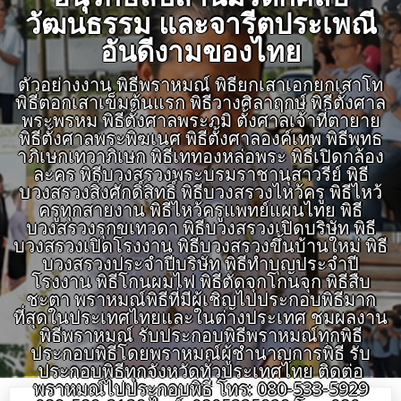
วัฒนธรรม และจารีตประเพณี
อันดีงามของไทย
ตัวอย่างงาน พิธีพราหมณ์ พิธียกเสาเอกยกเสาโท
พิธีตอกเสาเข็มต้นแรก พิธีวางศิลาฤกษ์ พิธีตั้งศาล
พระพรหม พิธีตั้งศาลพระภูมิ ตั้งศาลเจ้าที่ตายาย
พิธีตั้งศาลพระพิฆเนศ พิธีตั้งศาลองค์เทพ พิธีพุทธ
าภิเษกเทวาภิเษก พิธีเททองหล่อพระ พิธีเปิดกล้อง
ละคร พิธีบวงสรวงพระบรมราชานุสาวรีย์ พิธี
บวงสรวงสิ่งศักดิ์สิทธิ์ พิธีบวงสรวงไหว้ครู พิธีไหว้
ครูทุกสายงาน พิธีไหว้ครูแพทย์แผนไทย พิธี
บวงสรวงรุกขเทวดา พิธีบวงสรวงเปิดบริษัท พิธี
บวงสรวงเปิดโรงงาน พิธีบวงสรวงขึ้นบ้านใหม่ พิธี
บวงสรวงประจำปีบริษัท พิธีทำบุญประจำปี
โรงงาน พิธีโกนผมไฟ พิธีตัดจุกโกนจุก พิธีสืบ
ชะตา พราหมณ์พิธีที่มีผู้เชิญไปประกอบพิธีมาก
ที่สุดในประเทศไทยและในต่างประเทศ ชมผลงาน
พิธีพราหมณ์ รับประกอบพิธีพราหมณ์ทุกพิธี
ประกอบพิธีโดยพราหมณ์ผู้ชำนาญการพิธี รับ
ประกอบพิธีทุกจังหวัดทั่วประเทศไทย ติดต่อ
พราหมณ์ไปประกอบพิธี โทร: 080-533-5929