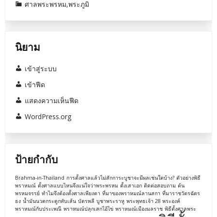
ศาลพระพรหม,พระภูมิ
นิยาม
เข้าสู่ระบบ
เข้าฟีด
แสดงความเห็นฟีด
WordPress.org
ป้ายกำกับ
Brahma-in-Thailand
การตั้งศาลแล้วไม่สักการะบูชาจะมีผลเช่นใดบ้าง?
ตัวอย่างพิธี
พราหมณ์
ตั้งศาลแบบไหนจึงแน่ใจว่าพระพรหม
ตั้งเสาเอก
ติดต่อสอบถาม
ต้น
พรหมจรรย์
ทำไมจึงต้องตั้งศาลเพียงตา
ที่มาของพราหมณ์ลานสกา
ที่มาราชวัตรฉัตร
ธง
น้ำมันนวดกระดูกทับเส้น
บัตรพลี
บูชาพระราหู
พระพุทธเจ้า 28 พระองค์
พราหมณ์กับประเพณี
พราหมณ์ปลุกเสกไอ้ไข่
พราหมณ์เมืองมลราช
พิธีตั้งศาลพระ