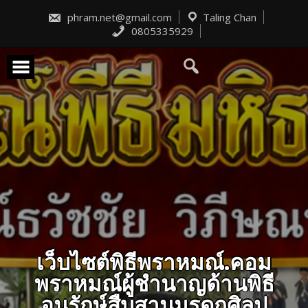
Skip
to
phram.net@gmail.com
Taling Chan
content
0805335929
เว็บไซต์พิธีพราหมณ์.คอม
พราหมณ์ผู้ชำนาญด้านพิธี
อนุรักษ์สืบสานมรดกศิลป