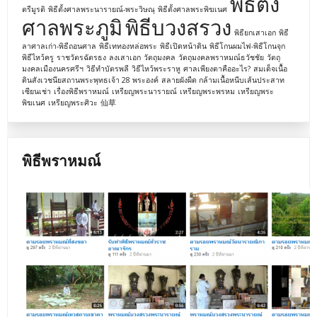
พิธีตั้ง
ตรีมูรติ
พิธีตั้งศาลพระนารายณ์-พระวิษณุ
พิธีตั้งศาลพระพิฆเนศ
ศาลพระภูมิ
พิธีบวงสรวง
พิธียกเสาเอก
พิธี
ลาศาลเก่า-พิธีถอนศาล
พิธีเททองหล่อพระ
พิธีเปิดหน้าดิน
พิธีโกนผมไฟ-พิธีโกนจุก
พิธีไหว้ครู
ราชวัตรฉัตรธง
ลงเสาเอก
วัตถุมงคล
วัตถุมงคลพราหมณ์ธวัชชัย
วัตถุ
มงคลเมืองนครศรีฯ
วิธีทำบัตรพลี
วิธีไหว้พระราหู
ศาลเพียงตาคืออะไร?
สมเด็จเนื้อ
ดินสังเวชนียสถานพระพุทธเจ้า 28 พระองค์
สลายผังผืด กล้ามเนื้อหนีบเส้นประสาท
เซียนเช่า
เรื่องพิธีพราหมณ์
เหรียญพระนารายณ์
เหรียญพระพรหม
เหรียญพระ
พิฆเนศ
เหรียญพระศิวะ
仙草
พิธีพราหมณ์