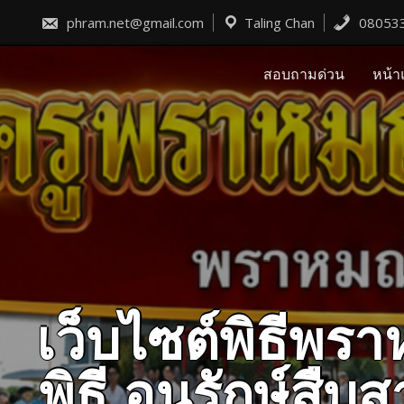
Skip
to
phram.net@gmail.com
Taling Chan
08053
content
สอบถามด่วน
หน้า
เว็บไซต์พิธีพ
พิธี อนุรักษ์ส