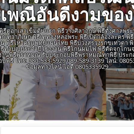
เพณีอันดีงามขอ
ีตอกเสาเข็มต้นแรก พิธีวางศิลาฤกษ์ พิธีตั้งศาลพระพรหม
เษกเทวาภิเษก พิธีเททองหล่อพระ พิธีเปิดกล้องละคร พิ
สายงาน พิธีไหว้ครูแพทย์แผนไทย พิธีบวงสรวงรุกขเทวดา พ
ธีทำบุญประจำปีโรงงาน พิธีโกนผมไฟ พิธีตัดจุกโกนจุก
พิธีพราหมณ์ รับประกอบพิธีพราหมณ์ทุกพิธี ประกอ
อบพิธี โทร: 080-533-5929 089-589-3139 ไลน์: 0
ข้อมูลทางไลน์ ไอดี 0805335929