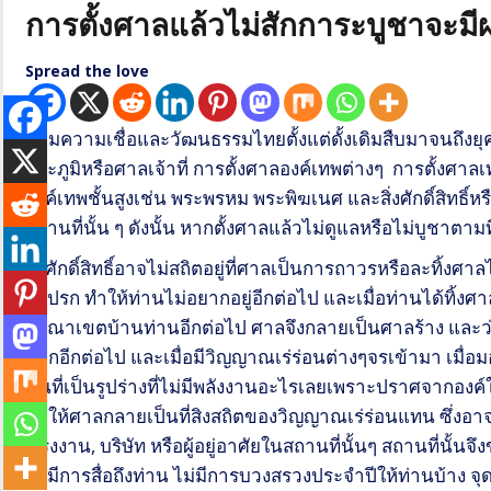
การตั้งศาลแล้วไม่สักการะบูชาจะมี
Spread the love
ตามความเชื่อและวัฒนธรรมไทยตั้งแต่ดั้งเดิมสืบมาจนถึงยุ
พระภูมิหรือศาลเจ้าที่ การตั้งศาลองค์เทพต่างๆ การตั้งศาลเ
องค์เทพชั้นสูงเช่น พระพรหม พระพิฆเนศ และสิ่งศักดิ์สิทธิ์ห
สถานที่นั้น ๆ ดังนั้น หากตั้งศาลแล้วไม่ดูแลหรือไม่บูชาตามท
สิ่งศักดิ์สิทธิ์อาจไม่สถิตอยู่ที่ศาลเป็นการถาวรหรือละทิ้งศ
สกปรก ทำให้ท่านไม่อยากอยู่อีกต่อไป และเมื่อท่านได้ทิ้งศ
อาณาเขตบ้านท่านอีกต่อไป ศาลจึงกลายเป็นศาลร้าง และว่างจา
บวกอีกต่อไป และเมื่อมีวิญญาณเร่ร่อนต่างๆจรเข้ามา เมื่อ
ซิ่นที่เป็นรูปร่างที่ไม่มีพลังงานอะไรเลยเพราะปราศจากองค
ทำให้ศาลกลายเป็นที่สิงสถิตของวิญญาณเร่ร่อนแทน ซึ่งอาจไ
,โรงงาน, บริษัท หรือผู้อยู่อาศัยในสถานที่นั้นๆ สถานที่นั้น
ไม่มีการสื่อถึงท่าน ไม่มีการบวงสรวงประจำปีให้ท่านบ้าง จุ