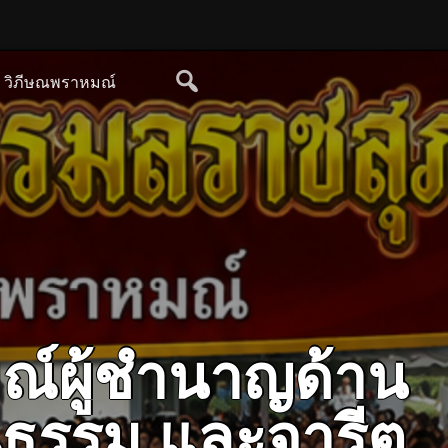
ย วิภีษณพราหมณ์
ณ์ผู้ชำนาญด้าน
ฒนธรรม และจารีต