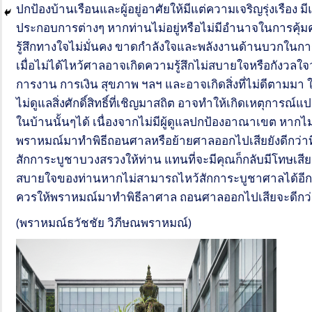
ปกป้องบ้านเรือนและผู้อยู่อาศัยให้มีแต่ความเจริญรุ่งเรือ
ประกอบการต่างๆ หากท่านไม่อยู่หรือไม่มีอำนาจในการคุ้มคร
รู้สึกทางใจไม่มั่นคง ขาดกำลังใจและพลังงานด้านบวกในการ
เมื่อไม่ได้ไหว้ศาลอาจเกิดความรู้สึกไม่สบายใจหรือกังวลใจว่า
การงาน การเงิน สุขภาพ ฯลฯ และอาจเกิดสิ่งที่ไม่ดีตามม
ไม่ดูแลสิ่งศักดิ์สิทธิ์ที่เชิญมาสถิต อาจทำให้เกิดเหตุการณ์
ในบ้านนั้นๆได้ เนื่องจากไม่มีผู้ดูแลปกป้องอาณาเขต หาก
พราหมณ์มาทำพิธีถอนศาลหรือย้ายศาลออกไปเสียยังดีกว่าที่ตั
สักการะบูชาบวงสรวงให้ท่าน แทนที่จะมีคุณก็กลับมีโทษเส
สบายใจของท่านหากไม่สามารถไหว้สักการะบูชาศาลได้อีกต่
ควรให้พราหมณ์มาทำพิธีลาศาล ถอนศาลออกไปเสียจะดีกว่
(พราหมณ์ธวัชชัย วิภีษณพราหมณ์)