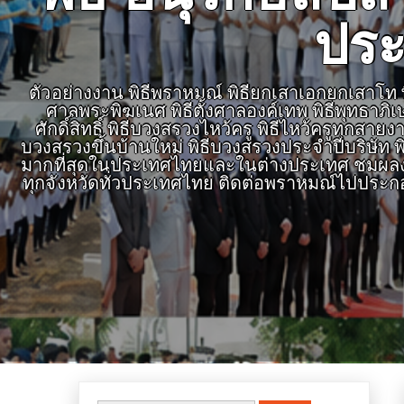
ประ
ตัวอย่างงาน พิธีพราหมณ์ พิธียกเสาเอกยกเสาโท พิธ
ศาลพระพิฆเนศ พิธีตั้งศาลองค์เทพ พิธีพุทธาภิ
ศักดิ์สิทธิ์ พิธีบวงสรวงไหว้ครู พิธีไหว้ครูทุก
บวงสรวงขึ้นบ้านใหม่ พิธีบวงสรวงประจำปีบริษัท พิ
มากที่สุดในประเทศไทยและในต่างประเทศ ชมผลงาน
ทุกจังหวัดทั่วประเทศไทย ติดต่อพราหมณ์ไปประก