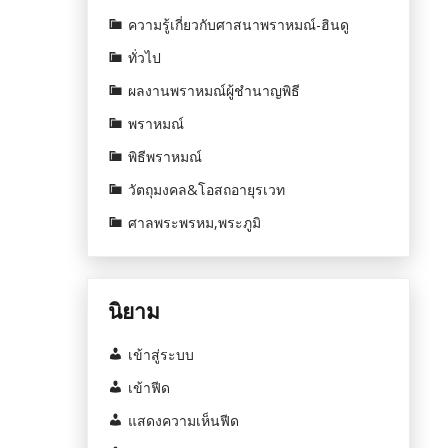
ความรู้เกี่ยวกับศาสนาพราหมณ์-ฮินดู
ทั่วไป
ผลงานพราหมณ์ผู้ชำนาญพิธี
พราหมณ์
พิธีพราหมณ์
วัตถุมงคล&โอสถอายุรเวท
ศาลพระพรหม,พระภูมิ
นิยาม
เข้าสู่ระบบ
เข้าฟีด
แสดงความเห็นฟีด