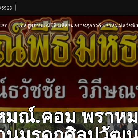
35929
แรก
พ่อครูพราหมณ์พิธี มหิธรมลราชสุภาวดี พราหมณ์ธวัชชั
ราหมณ์.คอม พราหม
ืบสานมรดกศิลปวั