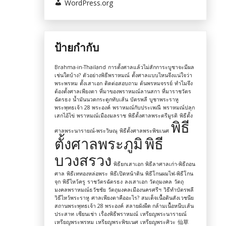
WordPress.org
ป้ายกำกับ
Brahma-in-Thailand
การตั้งศาลแล้วไม่สักการะบูชาจะมีผล
เช่นใดบ้าง?
ตัวอย่างพิธีพราหมณ์
ตั้งศาลแบบไหนจึงแน่ใจว่า
พระพรหม
ตั้งเสาเอก
ติดต่อสอบถาม
ต้นพรหมจรรย์
ทำไมจึง
ต้องตั้งศาลเพียงตา
ที่มาของพราหมณ์ลานสกา
ที่มาราชวัตร
ฉัตรธง
น้ำมันนวดกระดูกทับเส้น
บัตรพลี
บูชาพระราหู
พระพุทธเจ้า 28 พระองค์
พราหมณ์กับประเพณี
พราหมณ์ปลุก
เสกไอ้ไข่
พราหมณ์เมืองมลราช
พิธีตั้งศาลพระตรีมูรติ
พิธีตั้ง
พิธี
ศาลพระนารายณ์-พระวิษณุ
พิธีตั้งศาลพระพิฆเนศ
ตั้งศาลพระภูมิ
พิธี
บวงสรวง
พิธียกเสาเอก
พิธีลาศาลเก่า-พิธีถอน
ศาล
พิธีเททองหล่อพระ
พิธีเปิดหน้าดิน
พิธีโกนผมไฟ-พิธีโกน
จุก
พิธีไหว้ครู
ราชวัตรฉัตรธง
ลงเสาเอก
วัตถุมงคล
วัตถุ
มงคลพราหมณ์ธวัชชัย
วัตถุมงคลเมืองนครศรีฯ
วิธีทำบัตรพลี
วิธีไหว้พระราหู
ศาลเพียงตาคืออะไร?
สมเด็จเนื้อดินสังเวชนีย
สถานพระพุทธเจ้า 28 พระองค์
สลายผังผืด กล้ามเนื้อหนีบเส้น
ประสาท
เซียนเช่า
เรื่องพิธีพราหมณ์
เหรียญพระนารายณ์
เหรียญพระพรหม
เหรียญพระพิฆเนศ
เหรียญพระศิวะ
仙草