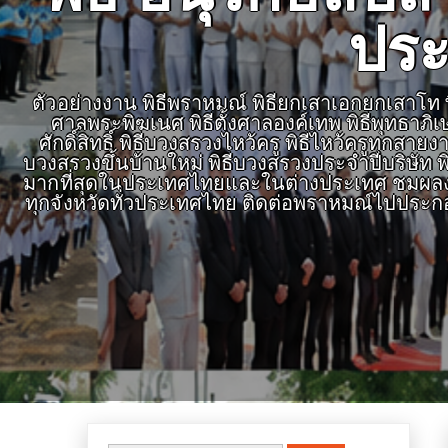
ประ
ตัวอย่างงาน พิธีพราหมณ์ พิธียกเสาเอกยกเสาโท พิธ
ศาลพระพิฆเนศ พิธีตั้งศาลองค์เทพ พิธีพุทธาภิ
ศักดิ์สิทธิ์ พิธีบวงสรวงไหว้ครู พิธีไหว้ครูทุก
บวงสรวงขึ้นบ้านใหม่ พิธีบวงสรวงประจำปีบริษัท พิ
มากที่สุดในประเทศไทยและในต่างประเทศ ชมผลงาน
ทุกจังหวัดทั่วประเทศไทย ติดต่อพราหมณ์ไปประก