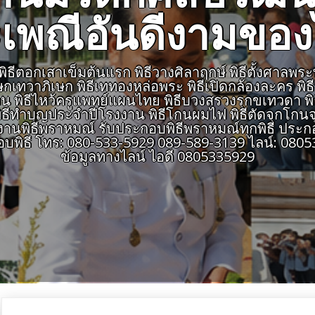
เพณีอันดีงามขอ
ีตอกเสาเข็มต้นแรก พิธีวางศิลาฤกษ์ พิธีตั้งศาลพระพรหม
เษกเทวาภิเษก พิธีเททองหล่อพระ พิธีเปิดกล้องละคร พิ
สายงาน พิธีไหว้ครูแพทย์แผนไทย พิธีบวงสรวงรุกขเทวดา พ
ธีทำบุญประจำปีโรงงาน พิธีโกนผมไฟ พิธีตัดจุกโกนจุก
พิธีพราหมณ์ รับประกอบพิธีพราหมณ์ทุกพิธี ประกอ
อบพิธี โทร: 080-533-5929 089-589-3139 ไลน์: 0
ข้อมูลทางไลน์ ไอดี 0805335929