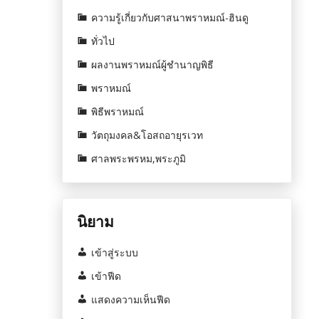
ความรู้เกี่ยวกับศาสนาพราหมณ์-ฮินดู
ทั่วไป
ผลงานพราหมณ์ผู้ชำนาญพิธี
พราหมณ์
พิธีพราหมณ์
วัตถุมงคล&โอสถอายุรเวท
ศาลพระพรหม,พระภูมิ
นิยาม
เข้าสู่ระบบ
เข้าฟีด
แสดงความเห็นฟีด