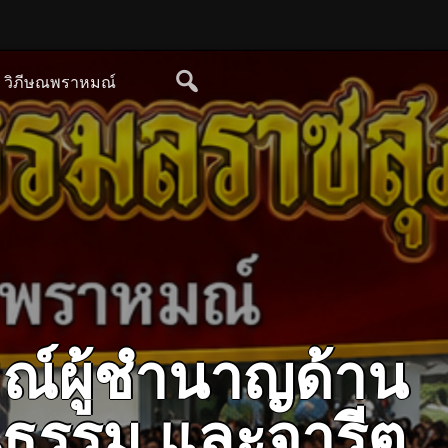
ย วิภีษณพราหมณ์
ณ์ผู้ชำนาญด้าน
ฒนธรรม และจารีต