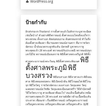
WordPress.org
ป้ายกำกับ
Brahma-in-Thailand
การตั้งศาลแล้วไม่สักการะบูชาจะมีผล
เช่นใดบ้าง?
ตัวอย่างพิธีพราหมณ์
ตั้งศาลแบบไหนจึงแน่ใจว่า
พระพรหม
ตั้งเสาเอก
ติดต่อสอบถาม
ต้นพรหมจรรย์
ทำไมจึง
ต้องตั้งศาลเพียงตา
ที่มาของพราหมณ์ลานสกา
ที่มาราชวัตร
ฉัตรธง
น้ำมันนวดกระดูกทับเส้น
บัตรพลี
บูชาพระราหู
พระพุทธเจ้า 28 พระองค์
พราหมณ์กับประเพณี
พราหมณ์ปลุก
เสกไอ้ไข่
พราหมณ์เมืองมลราช
พิธีตั้งศาลพระตรีมูรติ
พิธีตั้ง
พิธี
ศาลพระนารายณ์-พระวิษณุ
พิธีตั้งศาลพระพิฆเนศ
ตั้งศาลพระภูมิ
พิธี
บวงสรวง
พิธียกเสาเอก
พิธีลาศาลเก่า-พิธีถอน
ศาล
พิธีเททองหล่อพระ
พิธีเปิดหน้าดิน
พิธีโกนผมไฟ-พิธีโกน
จุก
พิธีไหว้ครู
ราชวัตรฉัตรธง
ลงเสาเอก
วัตถุมงคล
วัตถุ
มงคลพราหมณ์ธวัชชัย
วัตถุมงคลเมืองนครศรีฯ
วิธีทำบัตรพลี
วิธีไหว้พระราหู
ศาลเพียงตาคืออะไร?
สมเด็จเนื้อดินสังเวชนีย
สถานพระพุทธเจ้า 28 พระองค์
สลายผังผืด กล้ามเนื้อหนีบเส้น
ประสาท
เซียนเช่า
เรื่องพิธีพราหมณ์
เหรียญพระนารายณ์
เหรียญพระพรหม
เหรียญพระพิฆเนศ
เหรียญพระศิวะ
仙草