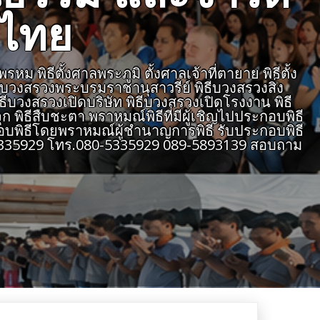
งไทย
 พิธีตั้งศาลพระภูมิ ตั้งศาลเจ้าที่ตายาย พิธีตั้ง
ธีบวงสรวงพระบรมราชานุสาวรีย์ พิธีบวงสรวงสิ่ง
ิธีบวงสรวงเปิดบริษัท พิธีบวงสรวงเปิดโรงงาน พิธี
 พิธีสืบชะตา พราหมณ์พิธีที่มีผู้เชิญไปประกอบพิธี
บพิธีโดยพราหมณ์ผู้ชำนาญการพิธี รับประกอบพิธี
805335929 โทร.080-5335929 089-5893139 สอบถาม