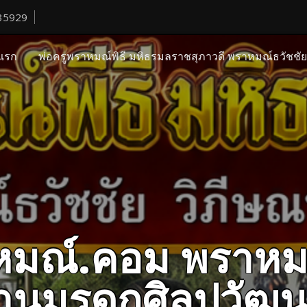
35929
แรก
พ่อครูพราหมณ์พิธี มหิธรมลราชสุภาวดี พราหมณ์ธวัชชั
ราหมณ์.คอม พราหม
ืบสานมรดกศิลปวั