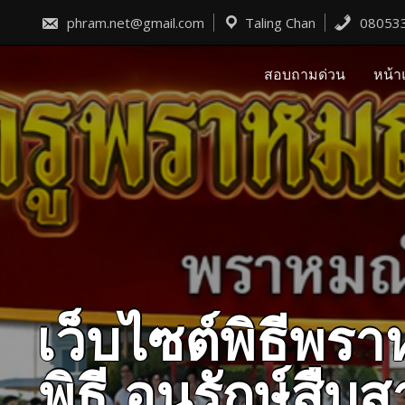
Skip
to
phram.net@gmail.com
Taling Chan
08053
content
สอบถามด่วน
หน้า
เว็บไซต์พิธีพ
พิธี อนุรักษ์ส