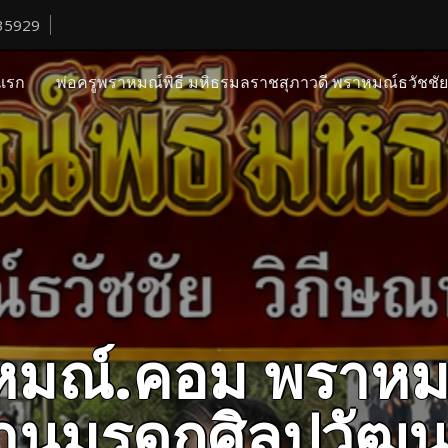
35929
แรก
พ่อครูพราหมณ์พิธี มหิธรมลราชสุภาวดี พราหมณ์ธวัชชั
ราหมณ์.คอม พราหม
ืบสานมรดกศิลปวั