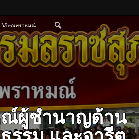
ย วิภีษณพราหมณ์
ณ์ผู้ชำนาญด้าน
ฒนธรรม และจารีต