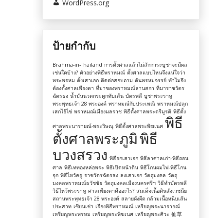
WordPress.org
ป้ายกำกับ
Brahma-in-Thailand
การตั้งศาลแล้วไม่สักการะบูชาจะมีผล
เช่นใดบ้าง?
ตัวอย่างพิธีพราหมณ์
ตั้งศาลแบบไหนจึงแน่ใจว่า
พระพรหม
ตั้งเสาเอก
ติดต่อสอบถาม
ต้นพรหมจรรย์
ทำไมจึง
ต้องตั้งศาลเพียงตา
ที่มาของพราหมณ์ลานสกา
ที่มาราชวัตร
ฉัตรธง
น้ำมันนวดกระดูกทับเส้น
บัตรพลี
บูชาพระราหู
พระพุทธเจ้า 28 พระองค์
พราหมณ์กับประเพณี
พราหมณ์ปลุก
เสกไอ้ไข่
พราหมณ์เมืองมลราช
พิธีตั้งศาลพระตรีมูรติ
พิธีตั้ง
พิธี
ศาลพระนารายณ์-พระวิษณุ
พิธีตั้งศาลพระพิฆเนศ
ตั้งศาลพระภูมิ
พิธี
บวงสรวง
พิธียกเสาเอก
พิธีลาศาลเก่า-พิธีถอน
ศาล
พิธีเททองหล่อพระ
พิธีเปิดหน้าดิน
พิธีโกนผมไฟ-พิธีโกน
จุก
พิธีไหว้ครู
ราชวัตรฉัตรธง
ลงเสาเอก
วัตถุมงคล
วัตถุ
มงคลพราหมณ์ธวัชชัย
วัตถุมงคลเมืองนครศรีฯ
วิธีทำบัตรพลี
วิธีไหว้พระราหู
ศาลเพียงตาคืออะไร?
สมเด็จเนื้อดินสังเวชนีย
สถานพระพุทธเจ้า 28 พระองค์
สลายผังผืด กล้ามเนื้อหนีบเส้น
ประสาท
เซียนเช่า
เรื่องพิธีพราหมณ์
เหรียญพระนารายณ์
เหรียญพระพรหม
เหรียญพระพิฆเนศ
เหรียญพระศิวะ
仙草