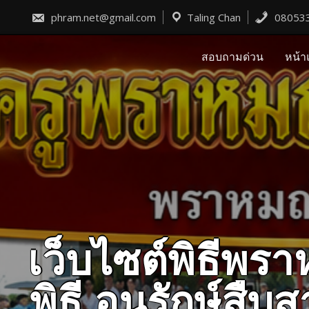
Skip
to
phram.net@gmail.com
Taling Chan
08053
content
สอบถามด่วน
หน้า
เว็บไซต์พิธีพ
พิธี อนุรักษ์ส