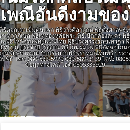
เพณีอันดีงามขอ
ีตอกเสาเข็มต้นแรก พิธีวางศิลาฤกษ์ พิธีตั้งศาลพระพรหม
เษกเทวาภิเษก พิธีเททองหล่อพระ พิธีเปิดกล้องละคร พิ
สายงาน พิธีไหว้ครูแพทย์แผนไทย พิธีบวงสรวงรุกขเทวดา พ
ธีทำบุญประจำปีโรงงาน พิธีโกนผมไฟ พิธีตัดจุกโกนจุก
พิธีพราหมณ์ รับประกอบพิธีพราหมณ์ทุกพิธี ประกอ
อบพิธี โทร: 080-533-5929 089-589-3139 ไลน์: 0
ข้อมูลทางไลน์ ไอดี 0805335929