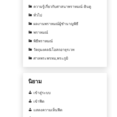
ความรู้เกี่ยวกับศาสนาพราหมณ์-ฮินดู
ทั่วไป
ผลงานพราหมณ์ผู้ชำนาญพิธี
พราหมณ์
พิธีพราหมณ์
วัตถุมงคล&โอสถอายุรเวท
ศาลพระพรหม,พระภูมิ
นิยาม
เข้าสู่ระบบ
เข้าฟีด
แสดงความเห็นฟีด